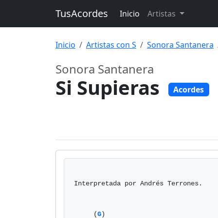
TusAcordes
Inicio
Artistas
Inicio
Artistas con S
Sonora Santanera
Sonora Santanera
Si Supieras
Acordes
Interpretada por Andrés Terrones.

     (
G
)                             