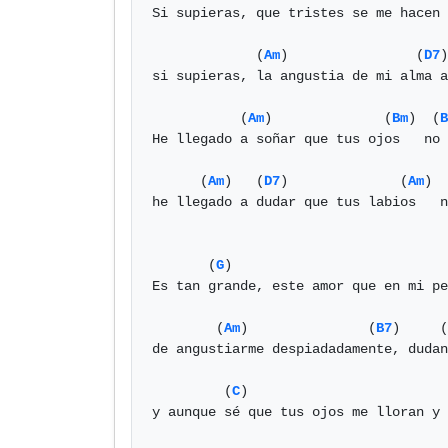
Si supieras, que tristes se me hacen 
             (
Am
)                (
D7
)
si supieras, la angustia de mi alma a
           (
Am
)              (
Bm
)  (
B
He llegado a soñar que tus ojos   no 
      (
Am
)   (
D7
)              (
Am
)  
he llegado a dudar que tus labios   n
       (
G
)                           
Es tan grande, este amor que en mi pe
        (
Am
)               (
B7
)     (
de angustiarme despiadadamente, dudan
         (
C
)                         
y aunque sé que tus ojos me lloran y 