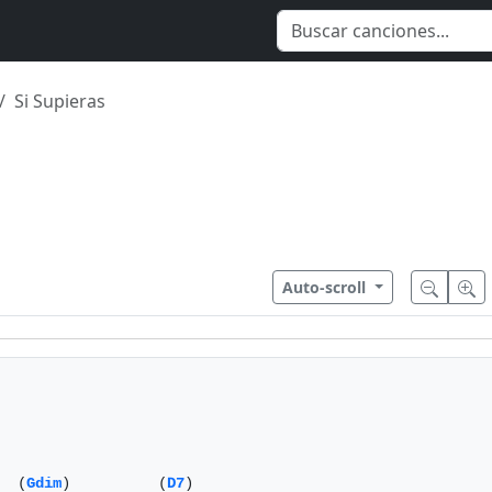
Si Supieras
Auto-scroll
  (
Gdim
)          (
D7
)
