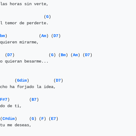
las horas sin verte,

                  (
G
)

l temor de perderte.

bm
)             (
Am
) (
D7
)

quieren mirarme,

  (
D7
)              (
G
) (
Bm
) (
Am
) (
D7
)

o quieran besarme...

      (
Gdim
)          (
D7
)

cho ha forjado la idea,

F#7
)        (
B7
)

do de ti,

(
C#dim
)     (
G
) (
F
) (
E7
)

tu me deseas,
