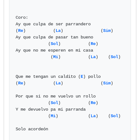
Coro:

Ay que culpa de ser parrandero

(
Re
)           (
La
)               (
Sim
)

Ay que culpa de pasar tan bueno

             (
Sol
)           (
Re
)

Ay que no me esperen en mi casa

              (
Mi
)           (
La
)    (
Sol
) 

Que me tengan un caldito (
E
) pollo

(
Re
)           (
La
)               (
Sim
)

Por que si no me vuelvo un rollo

             (
Sol
)           (
Re
)

Y me devuelvo pa mi parranda

             (
Mi
)            (
La
)    (
Sol
) 

Solo acordeón
