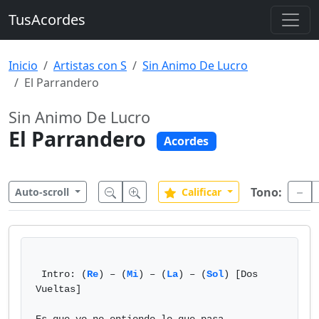
TusAcordes
Inicio
Artistas con S
Sin Animo De Lucro
El Parrandero
Sin Animo De Lucro
El Parrandero
Acordes
Tono:
Auto-scroll
Calificar
 Intro: (
Re
) – (
Mi
) – (
La
) – (
Sol
) [Dos 
Vueltas]
