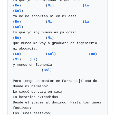
Es que yo no entiendo lo que pasa

(
Re
)            (
Mi
)              (
La
)    
(
Sol
) 

Ya no me soportan ni en mi casa

(
Re
)            (
Mi
)              (
La
)    
(
Sol
) 

Es que yo soy bueno es pa gozar

(
Re
)            (
Mi
) 

Que nunca me voy a graduar: de ingenieria 
ni abogacía,

(
La
)            (
Sol
)                (
Re
)      
(
Mi
)    (
La
) 

y menos en Economía

              (
Sol
) 

Pero tengo un master en Parranda[Y eso de 
donde mi hermano?]

Lo saqué de casa en casa

En horarios extendidos

Desde el jueves al domingo, Hasta los lunes 
festivos:

Los lunes festivos!!
