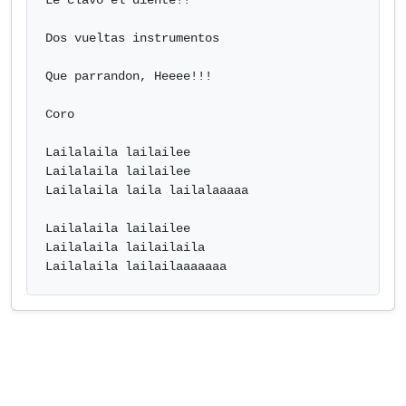
Le clavo el diente!!

Dos vueltas instrumentos

Que parrandon, Heeee!!!

Coro

Lailalaila lailailee

Lailalaila lailailee

Lailalaila laila lailalaaaaa

Lailalaila lailailee

Lailalaila lailailaila

Lailalaila lailailaaaaaaa             