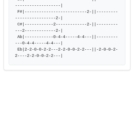
-------------------|

 F#|--------------------------2-||---------
-----------------2-|

 C#|------------2-------------2-||---------
---2-------------2-|

 Ab|------------0-4-4-----4-4---||---------
---0-4-4-----4-4---|

 Eb|2-2-0-0-2-2---2-2-0-0-2-2---||-2-0-0-2-
2----2-2-0-0-2-2---|            