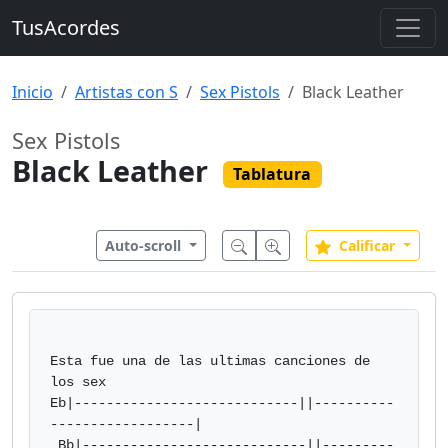
TusAcordes
Inicio
Artistas con S
Sex Pistols
Black Leather
Sex Pistols
Black Leather
Tablatura
Auto-scroll
Calificar
Esta fue una de las ultimas canciones de 
los sex

Eb|----------------------------||----------
------------------|

 Bb|----------------------------||---------