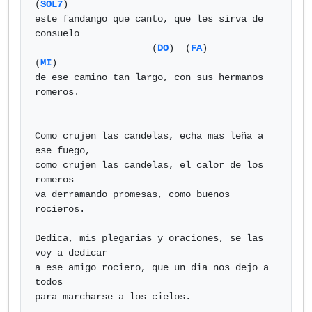
(
SOL7
)

este fandango que canto, que les sirva de 
consuelo

                     (
DO
)  (
FA
)                    
(
MI
)

de ese camino tan largo, con sus hermanos 
romeros.

Como crujen las candelas, echa mas leña a 
ese fuego,

como crujen las candelas, el calor de los 
romeros

va derramando promesas, como buenos 
rocieros.

Dedica, mis plegarias y oraciones, se las 
voy a dedicar

a ese amigo rociero, que un dia nos dejo a 
todos

para marcharse a los cielos.            