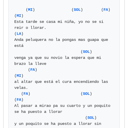
     (
MI
)                (
SOL
)        (
FA
)               
(
MI
)

Esta tarde se casa mi niña, yo no se si 
reir o llorar.

(
LA
)

Anda peluquera no la pongas mas guapa que 
está

                             (
SOL
)

venga ya que su novio la espera que mi 
brazo la lleve

      (
FA
)                                    
(
MI
)

al altar que está el cura encendiendo las 
velas.

   (
FA
)                      (
SOL
)                              
(
FA
)     

Al pasar a mirao pa su cuarto y un poquito 
se ha puesto a llorar

                               (
SOL
)

y un poquito se ha puesto a llorar sin 