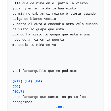
Ella que de niña en el patio la vieron 
jugar y en su falda la han visto

dormia no sabran si reirso o llorar cuando 
salga de blanco vestia.

Y hasta el cura a encendio otra vela cuando 
ha visto lo guapa que esta

cuando ha visto lo guapa que está y una 
nube de arroz en la puerta

me decia tu niña se va.

Y el fandanguillo que me pediste:

(
MI7
) (
LA
) (
FA
)

(
DO
)                                           
(
SOL7
)

Este fandango que canto, es pa to los 
peregrinos

                      (
DO
)                       