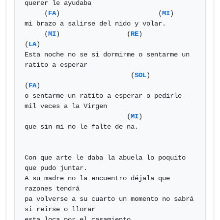
querer le ayudaba

     (
FA
)                         (
MI
)

mi brazo a salirse del nido y volar.

     (
MI
)                 (
RE
)                              
(
LA
) 

Esta noche no se si dormirme o sentarme un 
ratito a esperar

                           (
SOL
)                            
(
FA
)  

o sentarme un ratito a esperar o pedirle 
mil veces a la Virgen

                          (
MI
)

que sin mi no le falte de na.

Con que arte le daba la abuela lo poquito 
que pudo juntar.

A su madre no la encuentro déjala que 
razones tendrá

pa volverse a su cuarto un momento no sabrá 
si reirse o llorar

esta loca por el casamiento.
