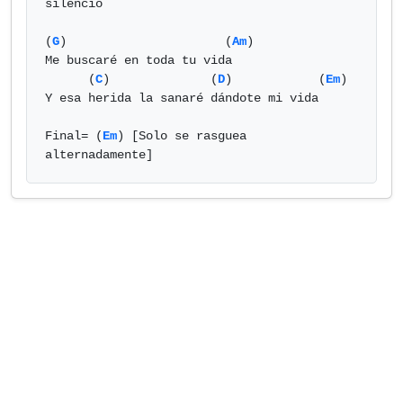
silencio 

(
G
)                      (
Am
)

Me buscaré en toda tu vida 

      (
C
)              (
D
)            (
Em
)           

Y esa herida la sanaré dándote mi vida 

Final= (
Em
) [Solo se rasguea 
alternadamente]            