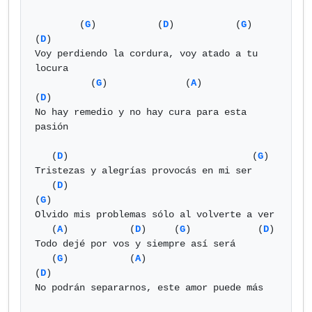
        (
G
)           (
D
)           (
G
)            
(
D
)

Voy perdiendo la cordura, voy atado a tu 
locura

          (
G
)              (
A
)                 
(
D
)

No hay remedio y no hay cura para esta 
pasión

   (
D
)                                 (
G
)

Tristezas y alegrías provocás en mi ser

   (
D
)                                   
(
G
)

Olvido mis problemas sólo al volverte a ver

   (
A
)           (
D
)     (
G
)            (
D
)

Todo dejé por vos y siempre así será

   (
G
)           (
A
)                       
(
D
)

No podrán separarnos, este amor puede más
