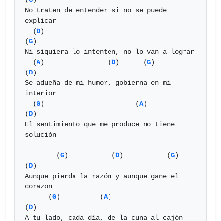
(
G
)

No traten de entender si no se puede 
explicar

  (
D
)                                       
(
G
)

Ni siquiera lo intenten, no lo van a lograr

  (
A
)                (
D
)      (
G
)               
(
D
)

Se adueña de mi humor, gobierna en mi 
interior

  (
G
)                       (
A
)               
(
D
)

El sentimiento que me produce no tiene 
solución

        (
G
)           (
D
)           (
G
)            
(
D
)

Aunque pierda la razón y aunque gane el 
corazón

      (
G
)          (
A
)                    
(
D
)

A tu lado, cada día, de la cuna al cajón
