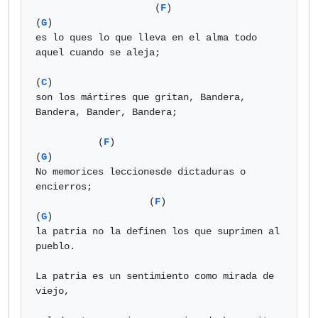
                     (
F
)                             
(
G
)

es lo ques lo que lleva en el alma todo 
aquel cuando se aleja;  

(
C
)                

son los mártires que gritan, Bandera, 
Bandera, Bander, Bandera;   

           (
F
)                                   
(
G
)

No memorices leccionesde dictaduras o 
encierros;  

                    (
F
)                             
(
G
)

la patria no la definen los que suprimen al 
pueblo.  

La patria es un sentimiento como mirada de 
viejo,  
