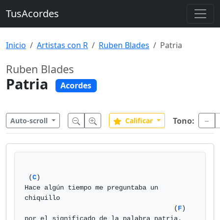
TusAcordes
Inicio
Artistas con R
Ruben Blades
Patria
Ruben Blades
Patria
Acordes
Tono:
Auto-scroll
Calificar
 (
C
)

Hace algún tiempo me preguntaba un 
chiquillo  

                                      (
F
)   

por el significado de la palabra patria.  
