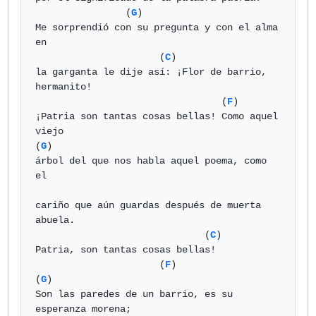
                (
G
)

Me sorprendió con su pregunta y con el alma 
en  

                      (
C
)  

la garganta le dije así: ¡Flor de barrio, 
hermanito!  

                                 (
F
)

¡Patria son tantas cosas bellas! Como aquel 
viejo  

(
G
)

árbol del que nos habla aquel poema, como 
el  

cariño que aún guardas después de muerta 
abuela.  

                              (
C
)

Patria, son tantas cosas bellas!  

                      (
F
)                            
(
G
)

Son las paredes de un barrio, es su 
esperanza morena;  
