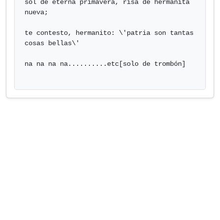
sol de eterna primavera, risa de hermanita 
nueva;

te contesto, hermanito: \'patria son tantas 
cosas bellas\'

na na na na..........etc[solo de trombón]
