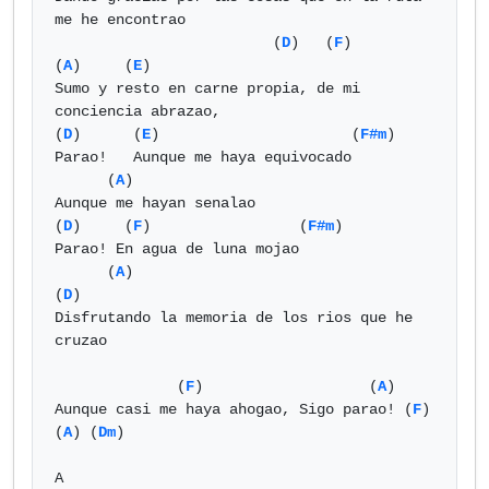
me he encontrao

                         (
D
)   (
F
)                      
(
A
)     (
E
)

Sumo y resto en carne propia, de mi 
conciencia abrazao,

(
D
)      (
E
)                      (
F#m
)

Parao!   Aunque me haya equivocado

      (
A
) 

Aunque me hayan senalao

(
D
)     (
F
)                 (
F#m
)

Parao! En agua de luna mojao

      (
A
)                                      
(
D
)

Disfrutando la memoria de los rios que he 
cruzao

              (
F
)                   (
A
)  

Aunque casi me haya ahogao, Sigo parao! (
F
) 
(
A
) (
Dm
)

A
