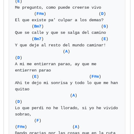
(
E
)      

Me pregunto, como puede creerse vivo

        (
F#m
)                      (
D
) 

El que existe pa’ culpar a los demas?

       (
Bm7
)                        (
G
)

Que se calle y que se salga del camino

       (
Bm7
)                        (
E
) 

Y que deje al resto del mundo caminar!

                    (
A
)                          
(
D
)

A mi me entierran parao, ay que me 
entierren parao

       (
E
)                     (
F#m
) 

Ahi te dejo mi sonrisa y todo lo que me han 
quitao

                       (
A
)                        
(
D
) 

Lo que perdi no he llorado, si yo he vivido 
sobrao,

        (
F
)                             
(
F#m
)                   (
A
)      

Dando gracias por las cosas que en la ruta 