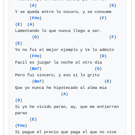
      (
A
)                              (
G
)

Y se queda entre lo oscuro, y se consume

      (
F#m
)                        (
F
)   
(
E
)  (
A
) 

Lamentando lo que nunca llego a ser.

       (
D
)                             (
F
)    
(
E
)   

Yo no fui el mejor ejemplo y te lo admito

      (
F#m
)                        (
D
)  

Facil es juzgar la noche al otro dia

      (
Bm7
)                      (
G
)

Pero fui sincero, y eso si lo grito

       (
Bm7
)                         (
E
)

Que yo nunca he hipotecado al alma mia

                   (
A
)                          
(
D
)

Si yo he vivido parao, ay, que me entierren 
parao

      (
E
)                               
(
F#m
)

Si pague el precio que paga el que no vive 