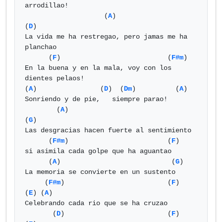
arrodillao!

                    (
A
)                         
(
D
)  

La vida me ha restregao, pero jamas me ha 
planchao

      (
F
)                           (
F#m
)  

En la buena y en la mala, voy con los 
dientes pelaos!

(
A
)                (
D
)  (
Dm
)          (
A
) 

Sonriendo y de pie,   siempre parao!

        (
A
)                               
(
G
)

Las desgracias hacen fuerte al sentimiento

      (
F#m
)                         (
F
) 

si asimila cada golpe que ha aguantao

      (
A
)                            (
G
)

La memoria se convierte en un sustento

     (
F#m
)                          (
F
)  
(
E
) (
A
)      

Celebrando cada rio que se ha cruzao

       (
D
)                          (
F
)  