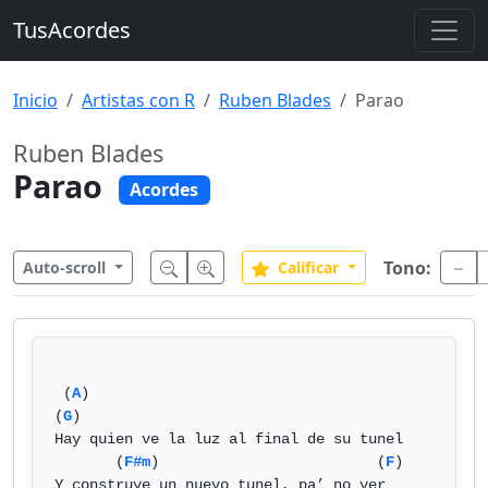
TusAcordes
Inicio
Artistas con R
Ruben Blades
Parao
Ruben Blades
Parao
Acordes
Tono:
Auto-scroll
Calificar
 (
A
)                                     
(
G
)

Hay quien ve la luz al final de su tunel

       (
F#m
)                         (
F
) 

Y construye un nuevo tunel, pa’ no ver
