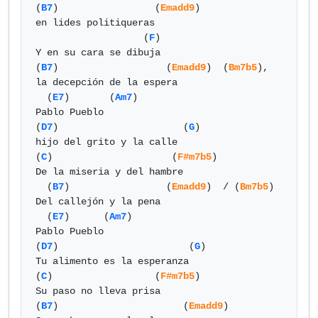
(
B7
)                 (
Emadd9
) 

en lides politiqueras

                   (
F
)

Y en su cara se dibuja

(
B7
)                   (
Emadd9
)  (
Bm7b5
),

la decepción de la espera

  (
E7
)       (
Am7
)

Pablo Pueblo

(
D7
)                      (
G
)

hijo del grito y la calle

(
C
)                     (
F#m7b5
)

De la miseria y del hambre

  (
B7
)                 (
Emadd9
)  / (
Bm7b5
)

Del callejón y la pena

  (
E7
)      (
Am7
)

Pablo Pueblo

(
D7
)                       (
G
)

Tu alimento es la esperanza

(
C
)                  (
F#m7b5
)

Su paso no lleva prisa

(
B7
)                      (
Emadd9
) 
