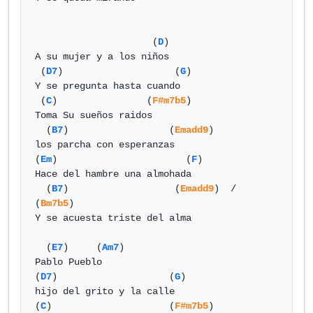
                     (
D
)

A su mujer y a los niños

 (
D7
)                    (
G
)

Y se pregunta hasta cuando

 (
C
)                (
F#m7b5
)

Toma Su sueños raidos

  (
B7
)                  (
Emadd9
) 

los parcha con esperanzas

(
Em
)                       (
F
)

Hace del hambre una almohada

  (
B7
)                   (
Emadd9
)  / 
(
Bm7b5
)

Y se acuesta triste del alma

  (
E7
)     (
Am7
)

Pablo Pueblo

(
D7
)                    (
G
)

hijo del grito y la calle

(
C
)                     (
F#m7b5
)
