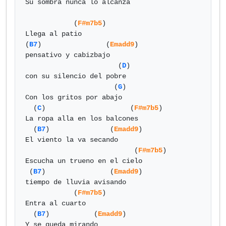
Su sombra nunca lo alcanza

            (
F#m7b5
)

Llega al patio

(
B7
)                (
Emadd9
) 

pensativo y cabizbajo

                       (
D
)

con su silencio del pobre

                      (
G
)

Con los gritos por abajo

  (
C
)                     (
F#m7b5
)

La ropa alla en los balcones

  (
B7
)               (
Emadd9
) 

El viento la va secando

                           (
F#m7b5
)

Escucha un trueno en el cielo

 (
B7
)                (
Emadd9
) 

tiempo de lluvia avisando

            (
F#m7b5
)

Entra al cuarto

  (
B7
)           (
Emadd9
) 

Y se queda mirando
