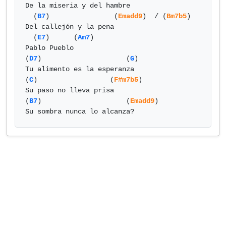
De la miseria y del hambre

  (
B7
)                (
Emadd9
)  / (
Bm7b5
)

Del callejón y la pena

  (
E7
)      (
Am7
)

Pablo Pueblo

(
D7
)                     (
G
)

Tu alimento es la esperanza

(
C
)                  (
F#m7b5
)

Su paso no lleva prisa

(
B7
)                     (
Emadd9
) 

Su sombra nunca lo alcanza?            