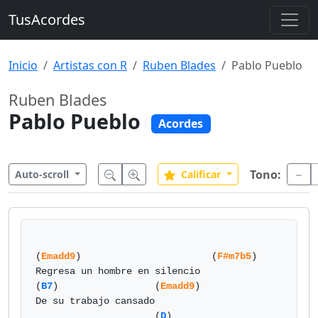
TusAcordes
Inicio
Artistas con R
Ruben Blades
Pablo Pueblo
Ruben Blades
Pablo Pueblo
Acordes
Tono:
Auto-scroll
Calificar
(
Emadd9
)                       (
F#m7b5
)

Regresa un hombre en silencio

(
B7
)                 (
Emadd9
) 

De su trabajo cansado

                     (
D
)
