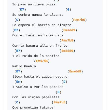
Su paso no lleva prisa

   (
D7
)                    (
G
)

Su sombra nunca lo alcanza

 (
C
)                          (
F#m7b5
)

Lo espera el barrio de siempre

(
B7
)                     (
Emadd9
) 

Con el farol en la esquina

                        (
F#m7b5
)

Con la basura alla en frente

 (
B7
)                   (
Emadd9
) 

Y el ruido de la cantina

           (
F#m7b5
)

Pablo Pueblo

 (
B7
)                       (
Emadd9
) 

llega hasta el zaguan oscuro

 (
Em
)                    (
D
)

Y vuelve a ver las paredes

                      (
G
)

Con las viejas papeletas

 (
C
)                (
F#m7b5
)

Que prometian futuros
