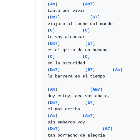
(
Am
)          (
Am7
)

tanto por vivir 

(
Dm7
)            (
G7
)   

viajare al techo del mundo 

(
C
)           (
C
)                    
te voy alcanzar 

(
Dm7
)          (
E7
)

es el grito de un humano

(
C
)           (
C
)  

en la oscuridad 

(
Dm7
)          (
E7
)       (
Am
) 

la barrera es el tiempo

(
Am
)             (
Am7
)

Hoy estoy, aca vos abajo, 

(
Dm7
)          (
E7
)

el mas arriba

(
Am
)          (
Am7
)

sin embargo voy, 

(
Dm7
)                 (
G7
)   

tan borracho de alegria
