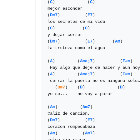
(
C
)             (
C
)     

mejor esconder 

(
Dm7
)          (
E7
)

los secretos de mi vida

(
C
)           (
C
)  

y dejar correr 

(
Dm7
)          (
E7
)       (
Am
) 

la trsteza como el agua

(
A
)         (
Amaj7
)          (
F#m
)   
 Hay algo que deje de hacer y aun hoy me llama

(
A
)         (
Amaj7
)          (
F#m
)   
 cerrar la puerta no es ninguna solucion

   (
B#7
)    (
D
)             (
D
)

yo se...    no voy a parar

(
Am
)         (
Am7
)

Caliz de cancion, 

(
Dm7
)          (
E7
)

corazon rompecabeza

(
Am
)          (
Am7
)

culpa sin razon 
