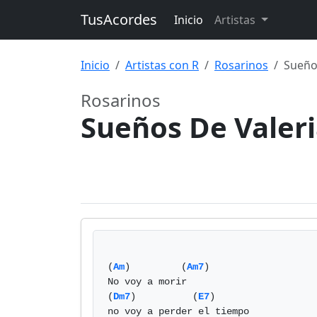
TusAcordes
Inicio
Artistas
Inicio
Artistas con R
Rosarinos
Sueño
Rosarinos
Sueños De Valer
(
Am
)         (
Am7
)

No voy a morir 

(
Dm7
)          (
E7
)

no voy a perder el tiempo
