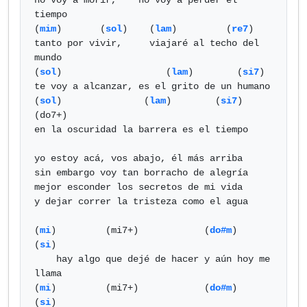
no voy a morir,    no voy a perder el 
tiempo

(
mim
)       (
sol
)    (
lam
)         (
re7
) 

tanto por vivir,     viajaré al techo del 
mundo

(
sol
)                   (
lam
)        (
si7
) 

te voy a alcanzar, es el grito de un humano

(
sol
)               (
lam
)        (
si7
)   
(do7+)

en la oscuridad la barrera es el tiempo

yo estoy acá, vos abajo, él más arriba

sin embargo voy tan borracho de alegría

mejor esconder los secretos de mi vida

y dejar correr la tristeza como el agua

(
mi
)         (mi7+)            (
do#m
)                
(
si
)

    hay algo que dejé de hacer y aún hoy me 
llama

(
mi
)         (mi7+)            (
do#m
)      
(
si
)
