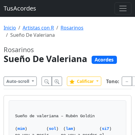
TusAcordes
Inicio
Artistas con R
Rosarinos
Sueño De Valeriana
Rosarinos
Sueño De Valeriana
Acordes
Tono:
Auto-scroll
Calificar
Sueño de valeriana – Rubén Goldín

(
mim
)        (
sol
)  (
lam
)          (
si7
) 
