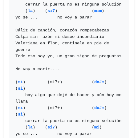
    cerrar la puerta no es ninguna solución

    (
la
)    (
si7
)              (
mim
)

yo se....        no voy a parar

Cáliz de canción, corazón rompecabezas

Culpa sin razón mi deseo incendiario

Valeriana en flor, centinela en pie de 
guerra

Todo eso soy yo, un gran signo de preguntas

No voy a morir....

(
mi
)         (mi7+)            (
do#m
)                
(
si
)

    hay algo que dejé de hacer y aún hoy me 
llama

(
mi
)         (mi7+)            (
do#m
)      
(
si
)

    cerrar la puerta no es ninguna solución

    (
la
)    (
si7
)              (
mi
)

yo se....        no voy a parar
