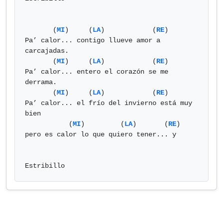
       (
MI
)     (
LA
)            (
RE
)

Pa’ calor... contigo llueve amor a 
carcajadas.

       (
MI
)     (
LA
)            (
RE
)

Pa’ calor... entero el corazón se me 
derrama.

       (
MI
)     (
LA
)            (
RE
)

Pa’ calor... el frío del invierno está muy 
bien

           (
MI
)         (
LA
)       (
RE
)

pero es calor lo que quiero tener... y

Estribillo            