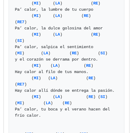
       (
MI
)     (
LA
)            (
RE
)

Pa’ calor, la lumbre de tu cuerpo

       (
MI
)     (
LA
)        (
RE
)        
(
RE7
)

Pa’ calor, la dulce golosina del amor

       (
MI
)     (
LA
)            (
RE
)     
(
SI
)

Pa’ calor, salpica el sentimiento

(
MI
)       (
LA
)        (
RE
)        (
SI
)

y el corazón se derrama por dentro.

       (
MI
)    (
LA
)          (
RE
)

Hay calor al filo de tus manos.

       (
MI
)   (
LA
)            (
RE
)         
(
RE7
)

Hay calor allí dónde se entrega la pasión.

       (
MI
)     (
LA
)          (
RE
) (
SI
) 
(
MI
)        (
LA
)    (
RE
)

Pa’ calor, tu boca y el verano hacen del 
frío calor.
