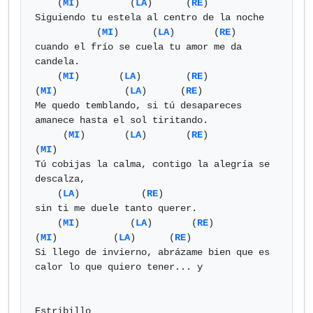
    (
MI
)         (
LA
)      (
RE
)

Siguiendo tu estela al centro de la noche

           (
MI
)      (
LA
)       (
RE
)

cuando el frío se cuela tu amor me da 
candela.

    (
MI
)       (
LA
)        (
RE
)                
(
MI
)            (
LA
)      (
RE
)

Me quedo temblando, si tú desapareces 
amanece hasta el sol tiritando.

     (
MI
)       (
LA
)       (
RE
)                      
(
MI
)

Tú cobijas la calma, contigo la alegría se 
descalza,

    (
LA
)           (
RE
)

sin ti me duele tanto querer.

    (
MI
)         (
LA
)       (
RE
)                   
(
MI
)          (
LA
)      (
RE
)

Si llego de invierno, abrázame bien que es 
calor lo que quiero tener... y

Estribillo
