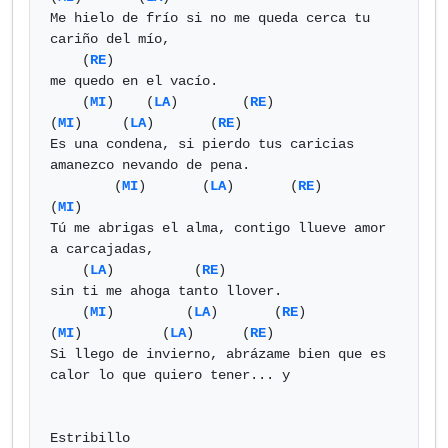
Me hielo de frío si no me queda cerca tu 
cariño del mío,

    (
RE
)

me quedo en el vacío.

    (
MI
)    (
LA
)        (
RE
)                     
(
MI
)     (
LA
)       (
RE
)

Es una condena, si pierdo tus caricias 
amanezco nevando de pena.

        (
MI
)       (
LA
)       (
RE
)                      
(
MI
)

Tú me abrigas el alma, contigo llueve amor 
a carcajadas,

    (
LA
)          (
RE
)

sin ti me ahoga tanto llover.

    (
MI
)         (
LA
)       (
RE
)                   
(
MI
)          (
LA
)      (
RE
)

Si llego de invierno, abrázame bien que es 
calor lo que quiero tener... y

Estribillo
