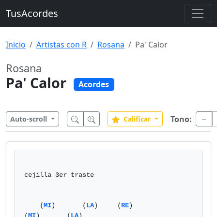
TusAcordes
Inicio
Artistas con R
Rosana
Pa' Calor
Rosana
Pa' Calor
Acordes
Tono:
Auto-scroll
Calificar
cejilla 3er traste

    (
MI
)       (
LA
)     (
RE
)                     
(
MI
)       (
LA
)
