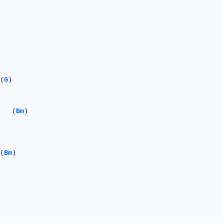
(
G
)

   (
Bm
)

(
Bm
)
