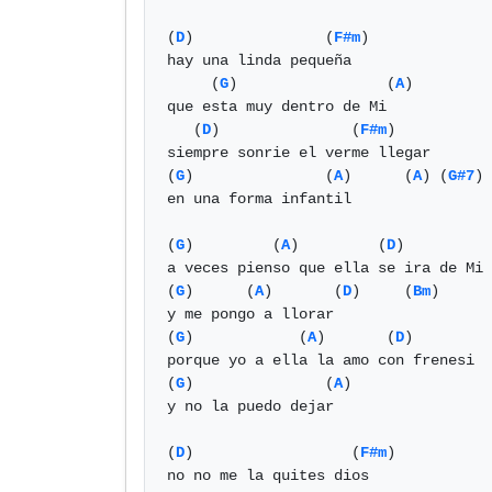
(
D
)               (
F#m
)

hay una linda pequeña

     (
G
)                 (
A
) 

que esta muy dentro de Mi 

   (
D
)               (
F#m
)

siempre sonrie el verme llegar

(
G
)               (
A
)      (
A
) (
G#7
) 
en una forma infantil

(
G
)         (
A
)         (
D
)          
a veces pienso que ella se ira de Mi 

(
G
)      (
A
)       (
D
)     (
Bm
)

y me pongo a llorar

(
G
)            (
A
)       (
D
)         
porque yo a ella la amo con frenesi

(
G
)               (
A
) 

y no la puedo dejar

(
D
)                  (
F#m
)

no no me la quites dios
