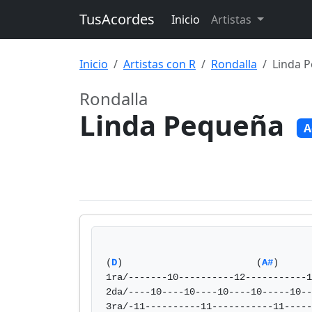
TusAcordes
Inicio
Artistas
Inicio
Artistas con R
Rondalla
Linda 
Rondalla
Linda Pequeña
A
(
D
)                        (
A#
)

1ra/-------10----------12-----------1
2da/----10----10----10----10-----10--
3ra/-11----------11-----------11-----