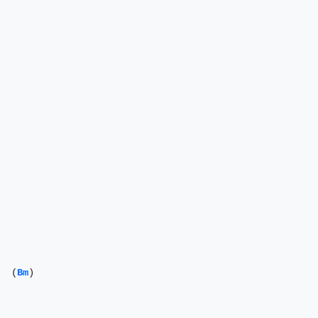
  (
Bm
)
