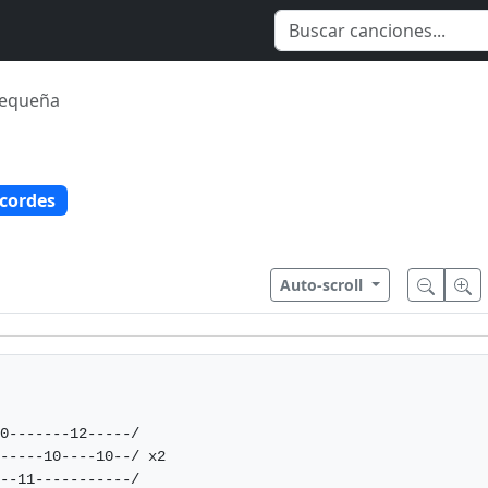
Pequeña
cordes
Auto-scroll
0-------12-----/

-----10----10--/ x2

--11-----------/
