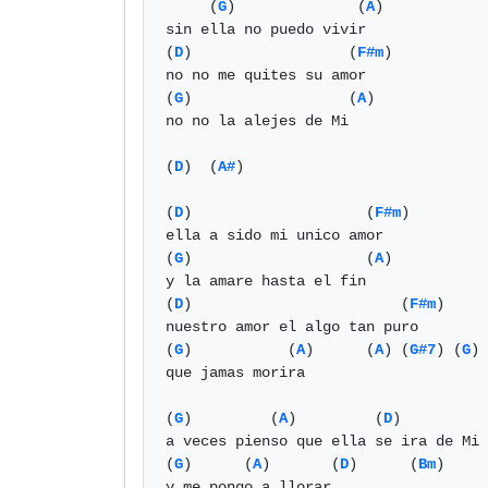
     (
G
)              (
A
) 

sin ella no puedo vivir

(
D
)                  (
F#m
)

no no me quites su amor

(
G
)                  (
A
) 

no no la alejes de Mi 

(
D
)  (
A#
)

(
D
)                    (
F#m
)

ella a sido mi unico amor

(
G
)                    (
A
) 

y la amare hasta el fin

(
D
)                        (
F#m
)

nuestro amor el algo tan puro

(
G
)           (
A
)      (
A
) (
G#7
) (
G
)

que jamas morira

(
G
)         (
A
)         (
D
)          
a veces pienso que ella se ira de Mi 

(
G
)      (
A
)       (
D
)      (
Bm
)

y me pongo a llorar
