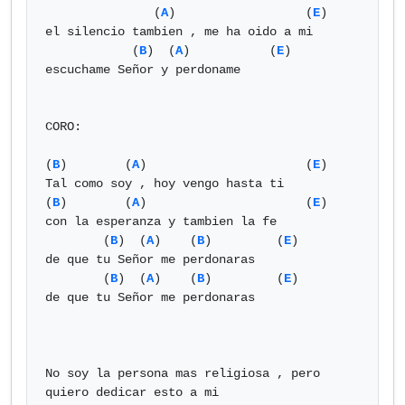
               (
A
)                  (
E
)  

el silencio tambien , me ha oido a mi

            (
B
)  (
A
)           (
E
) 

escuchame Señor y perdoname

CORO:

(
B
)        (
A
)                      (
E
)

Tal como soy , hoy vengo hasta ti

(
B
)        (
A
)                      (
E
)

con la esperanza y tambien la fe 

        (
B
)  (
A
)    (
B
)         (
E
)   

de que tu Señor me perdonaras

        (
B
)  (
A
)    (
B
)         (
E
)   

de que tu Señor me perdonaras

No soy la persona mas religiosa , pero 
quiero dedicar esto a mi 
