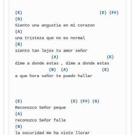
(
E
)                                (
E
) (
F#
) 
(
G
) 

Siento una angustia en mi corazon

(
A
)

una tristeza que no es normal

(
B
)

siento tan lejos tu amor señor

               (
A
)                    (
E
)

dime a donde estas , dime a donde estas

              (
B
)  (
A
)              (
E
)

a que hora señor te puedo hallar

(
E
)                    (
E
) (
F#
) (
G
) 

Reconozco Señor peque

(
A
)

reconozco Señor falle

(
B
)

la oscuridad me ha visto llorar 
