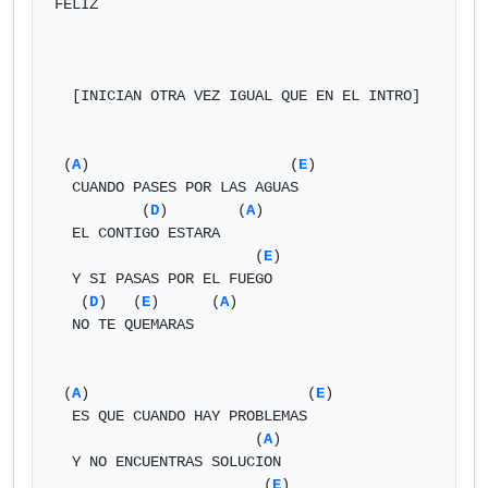
FELIZ

  [INICIAN OTRA VEZ IGUAL QUE EN EL INTRO]

 (
A
)                       (
E
)

  CUANDO PASES POR LAS AGUAS

          (
D
)        (
A
)

  EL CONTIGO ESTARA

                       (
E
)

  Y SI PASAS POR EL FUEGO

   (
D
)   (
E
)      (
A
)

  NO TE QUEMARAS

 (
A
)                         (
E
)

  ES QUE CUANDO HAY PROBLEMAS

                       (
A
)

  Y NO ENCUENTRAS SOLUCION

                        (
E
)
