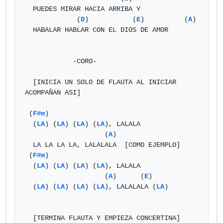
  PUEDES MIRAR HACIA ARRIBA Y

             (
D
)           (
E
)          (
A
)

  HABALAR HABLAR CON EL DIOS DE AMOR

            -CORO-

  [INICIA UN SOLO DE FLAUTA AL INICIAR 
ACOMPAÑAN ASI]

 (
F#m
)

  (
LA
) (
LA
) (
LA
) (
LA
), LALALA

                    (
A
)

  LA LA LA LA, LALALALA  [COMO EJEMPLO]

 (
F#m
)

  (
LA
) (
LA
) (
LA
) (
LA
), LALALA

                    (
A
)      (
E
)

  (
LA
) (
LA
) (
LA
) (
LA
), LALALALA (
LA
)

  [TERMINA FLAUTA Y EMPIEZA CONCERTINA]
