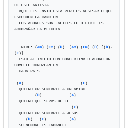
DE ESTE ARTISTA.

  AQUI LES ENVIO ESTA PERO ES NESESARIO QUE 
ESCUCHEN LA CANCION

  LOS ACORDES SON FACILES LO DIFICIL ES 
ACOMPAÑAR LA MELODIA.

  INTRO: (
Am
) (
Em
) (
D
)  (
Am
) (
Em
) (
D
) [(
D
)-
(
E
)]

  ESTO AL INICIO CON CONCERTINA O ACORDEON 
COMO LO CONOZCAN EN

  CADA PAIS.

 (
A
)                         (
E
)

  QUIERO PRESENTARTE A UN AMIGO

         (
D
)            (
A
)

  QUIERO QUE SEPAS DE EL

                         (
E
)

  QUIERO PRESENTARTE A JESUS

     (
D
)   (
E
)          (
A
)

  SU NOMBRE ES ENMANUEL
