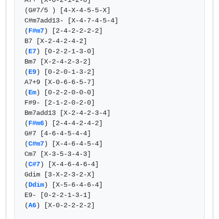
A7+ [X-0-2-1-2-0]

(G#7/5 ) [4-X-4-5-5-X]

C#m7add13- [X-4-7-4-5-4]

(
F#m7
) [2-4-2-2-2-2]

B7 [X-2-4-2-4-2]

(
E7
) [0-2-2-1-3-0]

Bm7 [X-2-4-2-3-2]

(
E9
) [0-2-0-1-3-2]

A7+9 [X-0-6-6-5-7]

(
Em
) [0-2-2-0-0-0]

F#9- [2-1-2-0-2-0]

Bm7add13 [X-2-4-2-3-4]

(
F#m6
) [2-4-4-2-4-2]

G#7 [4-6-4-5-4-4]

(
C#m7
) [X-4-6-4-5-4]

Cm7 [X-3-5-3-4-3]

(
C#7
) [X-4-6-4-6-4]

Gdim [3-X-2-3-2-X]

(
Ddim
) [X-5-6-4-6-4]

E9- [0-2-2-1-3-1]

(
A6
) [X-0-2-2-2-2]            