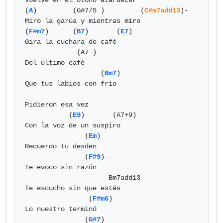
Vuelve en el otoño atardecer

(
A
)         (G#7/5 )         (
C#m7add13
)-

Miro la garúa y mientras miro

(
F#m7
)      (
B7
)       (
E7
)

Gira la cuchara de café

             (A7 )

Del último café

                   (
Bm7
)

Que tus labios con frío

Pidieron esa vez

           (
E9
)       (A7+9)

Con la voz de un suspiro

               (
Em
)

Recuerdo tu desden

               (
F#9
)-

Te evoco sin razón

                     Bm7add13

Te escucho sin que estés

                (
F#m6
)

Lo nuestro terminó

               (
G#7
)
