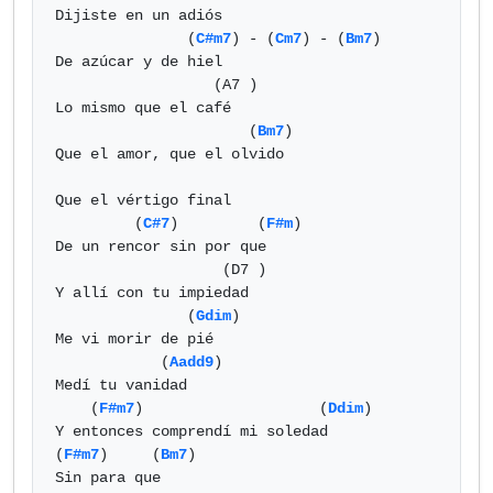
Dijiste en un adiós

               (
C#m7
) - (
Cm7
) - (
Bm7
)

De azúcar y de hiel

                  (A7 )

Lo mismo que el café

                      (
Bm7
)

Que el amor, que el olvido

Que el vértigo final

         (
C#7
)         (
F#m
)

De un rencor sin por que

                   (D7 )

Y allí con tu impiedad

               (
Gdim
)

Me vi morir de pié

            (
Aadd9
)

Medí tu vanidad

    (
F#m7
)                    (
Ddim
)

Y entonces comprendí mi soledad

(
F#m7
)     (
Bm7
)

Sin para que
