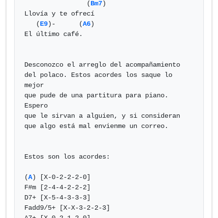
                (
Bm7
)

Llovía y te ofrecí

   (
E9
)-      (
A6
)

El último café.

Desconozco el arreglo del acompañamiento

del polaco. Estos acordes los saque lo 
mejor

que pude de una partitura para piano. 
Espero

que le sirvan a alguien, y si consideran

que algo está mal envienme un correo.

Estos son los acordes:

(
A
) [X-0-2-2-2-0]

F#m [2-4-4-2-2-2]

D7+ [X-5-4-3-3-3]

Fadd9/5+ [X-X-3-2-2-3]
