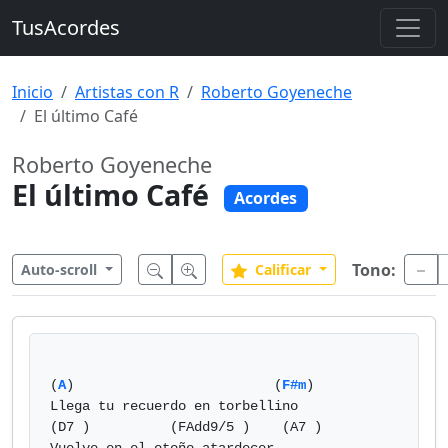
TusAcordes
Inicio
Artistas con R
Roberto Goyeneche
El último Café
Roberto Goyeneche
El último Café
Acordes
Tono:
Auto-scroll
Calificar
(
A
)                         (
F#m
)

Llega tu recuerdo en torbellino

(D7 )          (FAdd9/5 )    (A7 )
