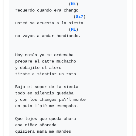
                      (
Mi
) 

recuerdo cuando era chango

                        (
Si7
)

usted se acuesta a la siesta

                      (
Mi
) 

no vayas a andar hondiando.

Hay nomás ya me ordenaba

prepare el catre muchacho

y debajito el alero

tirate a siestiar un rato.

Bajo el sopor de la siesta

todo en silencio quedaba

y con los changos pa\'l monte

en puta i´pié me escapaba.

Que lejos que queda ahora

esa niñez añorada

quisiera mama me mandes
