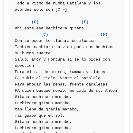
Todo a ritmo de rumba Catalana y los 
acordes solo son [C,F]

       (
C
)                  (
F
)

Ahí esta esa hechicera gitana

           (
C
)                      (
F
)

Con su poder te llenara de ilusión

También cambiara tu vida pues sus hechizos 
su buena suerte

Salud, amor y Fortuna si se lo pides con 
devoción.

Para el mal de amores, rumbas y flores

PA subir al cielo, vente al paralelo

Para ahogar las penas, fuente canaletas

PA quien busque novio, mercado de st. Antón

Gitana hechicera marabo,

Hechicera gitana marabo,

tan llena de gracia marabo,

mas guapa que el sol.

Gitana hechicera marabo,

Hechicera gitana marabo,
