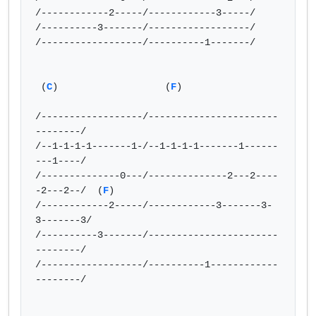
/------------2-----/------------3-----/

/----------3-------/------------------/

/------------------/----------1-------/

 (
C
)                   (
F
)

/------------------/-----------------------
--------/

/--1-1-1-1-------1-/--1-1-1-1-------1------
---1----/

/--------------0---/--------------2---2----
-2---2--/  (
F
)

/------------2-----/------------3-------3-
3-------3/

/----------3-------/-----------------------
--------/

/------------------/----------1------------
--------/
