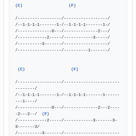
(
C
)                   (
F
)

/------------------/------------------/

/--1-1-1-1-------1-/--1-1-1-1-------1-/

/--------------0---/--------------2---/

/------------2-----/------------3-----/

/----------3-------/------------------/

/------------------/----------1-------/

 (
C
)                   (
F
)

/------------------/-----------------------
--------/

/--1-1-1-1-------1-/--1-1-1-1-------1------
---1----/

/--------------0---/--------------2---2----
-2---2--/  (
F
)

/------------2-----/------------3-------3-
3-------3/

/----------3-------/-----------------------