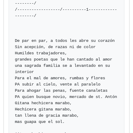
--------/

/------------------/----------1------------
--------/

De par en par, a todos les abre su corazón

Sin acepción, de razas ni de color

Humildes trabajadores,

grandes poetas que le han cantado al amor

una sagrada familia se a levantado en su 
interior

Para el mal de amores, rumbas y flores

PA subir al cielo, vente al paralelo

Para ahogar las penas, fuente canaletas

PA quien busque novio, mercado de st. Antón

Gitana hechicera marabo,

Hechicera gitana marabo,

tan llena de gracia marabo,

mas guapa que el sol.
