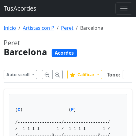
TusAcordes
Inicio
Artistas con P
Peret
Barcelona
Peret
Barcelona
Acordes
Tono:
Auto-scroll
Calificar
(
C
)                   (
F
)

/------------------/------------------/

/--1-1-1-1-------1-/--1-1-1-1-------1-/

/--------------0---/--------------2---/
