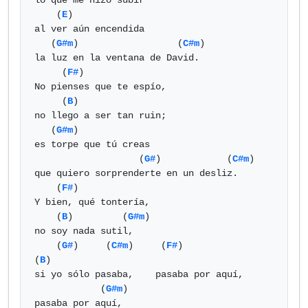
lo que me hizo subir

    (
E
)

al ver aún encendida

   (
G#m
)                  (
C#m
) 

la luz en la ventana de David.

     (
F#
)

No pienses que te espío,

     (
B
)

no llego a ser tan ruin;

   (
G#m
)

es torpe que tú creas

                   (
G#
)            (
C#m
)

que quiero sorprenderte en un desliz.

    (
F#
)

Y bien, qué tontería,

    (
B
)         (
G#m
)

no soy nada sutil,

    (
G#
)     (
C#m
)     (
F#
)               
(
B
)

si yo sólo pasaba,    pasaba por aquí,

            (
G#m
)

pasaba por aquí,
