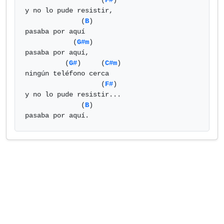
                   (
F#
)

y no lo pude resistir,

              (
B
)

pasaba por aquí

            (
G#m
)

pasaba por aquí,

          (
G#
)     (
C#m
)

ningún teléfono cerca

                   (
F#
)

y no lo pude resistir...

              (
B
) 

pasaba por aquí.            