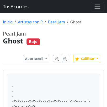
TusAcordes
Inicio
Artistas con P
Pearl Jam
Ghost
Pearl Jam
Ghost
Bajo
Auto-scroll
Calificar
-

-

-

-2-2-2---2-2--2--2-2--2-2----5-5-5---5-5-
-5--5-5--5-5
