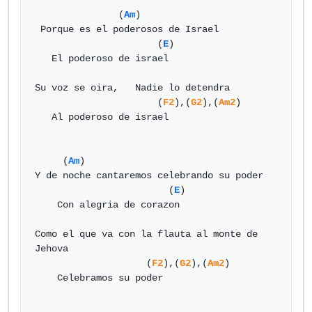
               (
Am
)

 Porque es el poderosos de Israel

                      (
E
)

   El poderoso de israel

Su voz se oira,   Nadie lo detendra

                      (
F2
),(
G2
),(
Am2
)

   Al poderoso de israel

     (
Am
)

Y de noche cantaremos celebrando su poder

                        (
E
)

    Con alegria de corazon

Como el que va con la flauta al monte de 
Jehova

                    (
F2
),(
G2
),(
Am2
)

    Celebramos su poder
