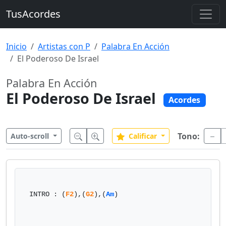
TusAcordes
Inicio
Artistas con P
Palabra En Acción
El Poderoso De Israel
Palabra En Acción
El Poderoso De Israel
Acordes
Tono:
Auto-scroll
Calificar
 INTRO : (
F2
),(
G2
),(
Am
)
