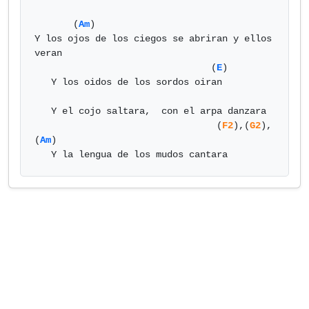
       (
Am
)

Y los ojos de los ciegos se abriran y ellos 
veran

                                (
E
)

   Y los oidos de los sordos oiran

   Y el cojo saltara,  con el arpa danzara

                                 (
F2
),(
G2
),
(
Am
)

   Y la lengua de los mudos cantara            