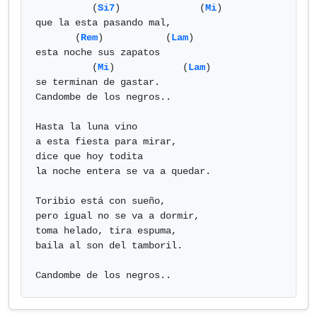
          (
Si7
)              (
Mi
) 

que la esta pasando mal,

       (
Rem
)           (
Lam
)

esta noche sus zapatos

          (
Mi
)            (
Lam
)

se terminan de gastar.

Candombe de los negros..

Hasta la luna vino

a esta fiesta para mirar,

dice que hoy todita

la noche entera se va a quedar.

Toribio está con sueño,

pero igual no se va a dormir,

toma helado, tira espuma,

baila al son del tamboril.

Candombe de los negros..            