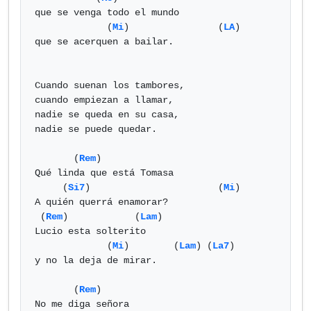
que se venga todo el mundo

             (
Mi
)                (
LA
) 

que se acerquen a bailar.

Cuando suenan los tambores, 

cuando empiezan a llamar, 

nadie se queda en su casa, 

nadie se puede quedar.

       (
Rem
)

Qué linda que está Tomasa

     (
Si7
)                       (
Mi
) 

A quién querrá enamorar?

 (
Rem
)            (
Lam
)

Lucio esta solterito

             (
Mi
)        (
Lam
) (
La7
)

y no la deja de mirar.

       (
Rem
)

No me diga señora
