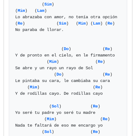
           (
Sim
)                        
(
Mim
)   (
Lam
)

Lo abrazaba con amor, no tenía otra opción

(
Re
)             (
Sim
)   (
Mim
) (
Lam
) (
Re
)

No paraba de llorar.

                   (
Do
)             (
Re
)

Y de pronto en el cielo, en le firmamento

             (
Mim
)               (
Re
)

Se abre y un rayo un rayo de Sol 

                (
Do
)                (
Re
)

Le pintaba su cara, le cambiaba su cara

     (
Mim
)                      (
Re
)

Y de rodillas cayo. De rodillas cayo

              (
Sol
)            (
Re
)

Yo seré tu padre yo seré tu madre

            (
Mim
)                  (
Re
)

Nada te faltará de eso me encargo yo

           (
Sol
)               (
Re
)
