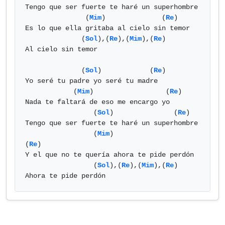
Tengo que ser fuerte te haré un superhombre

               (
Mim
)              (
Re
)

Es lo que ella gritaba al cielo sin temor

              (
Sol
),(
Re
),(
Mim
),(
Re
)

Al cielo sin temor

              (
Sol
)            (
Re
)

Yo seré tu padre yo seré tu madre

            (
Mim
)                  (
Re
)

Nada te faltará de eso me encargo yo

                 (
Sol
)               (
Re
)

Tengo que ser fuerte te haré un superhombre

                 (
Mim
)                   
(
Re
)

Y el que no te quería ahora te pide perdón

                 (
Sol
),(
Re
),(
Mim
),(
Re
)

Ahora te pide perdón            