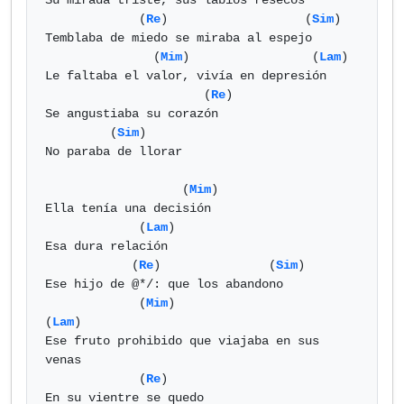
Su mirada triste, sus labios resecos

             (
Re
)                   (
Sim
)

Temblaba de miedo se miraba al espejo

               (
Mim
)                 (
Lam
)

Le faltaba el valor, vivía en depresión

                      (
Re
)

Se angustiaba su corazón

         (
Sim
)

No paraba de llorar

                   (
Mim
)

Ella tenía una decisión

             (
Lam
)

Esa dura relación

            (
Re
)               (
Sim
)

Ese hijo de @*/: que los abandono

             (
Mim
)                      
(
Lam
)

Ese fruto prohibido que viajaba en sus 
venas

             (
Re
)

En su vientre se quedo
