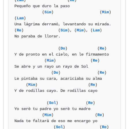
(
Lam
)                  (
Re
)

Pequeño que duro la paso

            (
Sim
)                    (
Mim
)     
(
Lam
)

Una lágrima derramó, levantando su mirada.

(
Re
)               (
Sim
), (
Mim
), (
Lam
)

No paraba de llorar.

                   (
Do
)             (
Re
)

Y de pronto en el cielo, en le firmamento

             (
Mim
)               (
Re
)

Se abre y un rayo un rayo de Sol 

                (
Do
)                (
Re
)

Le pintaba su cara, acariciaba su alma

     (
Mim
)                      (
Re
)

Y de rodillas cayo. De rodillas cayo

              (
Sol
)            (
Re
)

Yo seré tu padre yo seré tu madre

            (
Mim
)                  (
Re
)

Nada te faltará de eso me encargo yo

                 (
Sol
)               (
Re
)
