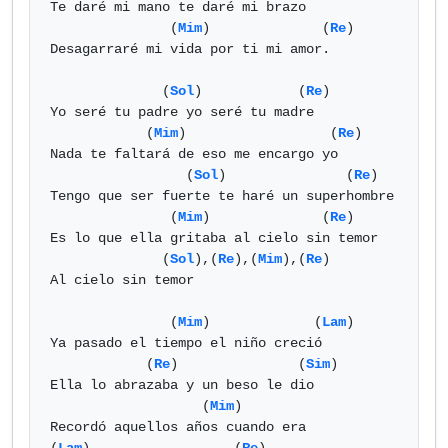
Te daré mi mano te daré mi brazo

               (
Mim
)              (
Re
)

Desagarraré mi vida por ti mi amor.

              (
Sol
)            (
Re
)

Yo seré tu padre yo seré tu madre

            (
Mim
)                  (
Re
)

Nada te faltará de eso me encargo yo

                 (
Sol
)               (
Re
)

Tengo que ser fuerte te haré un superhombre

               (
Mim
)              (
Re
)

Es lo que ella gritaba al cielo sin temor

              (
Sol
),(
Re
),(
Mim
),(
Re
)

Al cielo sin temor

               (
Mim
)             (
Lam
)

Ya pasado el tiempo el niño creció

            (
Re
)               (
Sim
)

Ella lo abrazaba y un beso le dio

                   (
Mim
)

Recordó aquellos años cuando era
