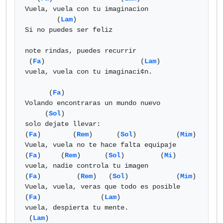
Vuela, vuela con tu imaginacion

	(
Lam
)  

Si no puedes ser feliz

note rindas, puedes recurrir

 (
Fa
)                        (
Lam
)

vuela, vuela con tu imaginaci¢n.

      (
Fa
)

Volando encontraras un mundo nuevo  

     (
Sol
) 

solo dejate llevar:

(
Fa
)        (
Rem
)      (
Sol
)          (
Mim
)

Vuela, vuela no te hace falta equipaje

(
Fa
)     (
Rem
)      (
Sol
)         (
Mi
)  

vuela, nadie controla tu imagen

(
Fa
)         (
Rem
)   (
Sol
)            (
Mim
)

Vuela, vuela, veras que todo es posible

(
Fa
)               (
Lam
)

vuela, despierta tu mente.

 (
Lam
) 
