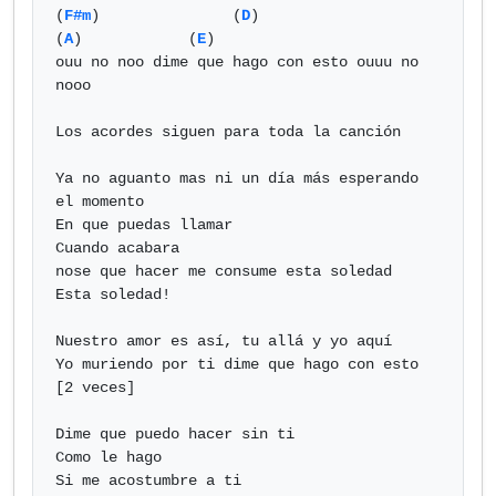
(
F#m
)               (
D
)                                     
(
A
)            (
E
)

ouu no noo dime que hago con esto ouuu no 
nooo

Los acordes siguen para toda la canción

Ya no aguanto mas ni un día más esperando 
el momento

En que puedas llamar

Cuando acabara

nose que hacer me consume esta soledad

Esta soledad!

Nuestro amor es así, tu allá y yo aquí

Yo muriendo por ti dime que hago con esto

[2 veces]

Dime que puedo hacer sin ti

Como le hago

Si me acostumbre a ti
