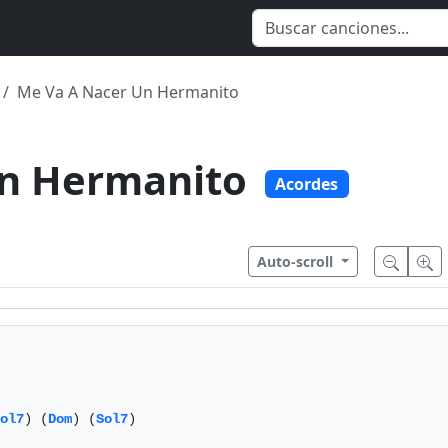
Me Va A Nacer Un Hermanito
Un Hermanito
Acordes
Auto-scroll
ol7
) (
Dom
) (
Sol7
)
