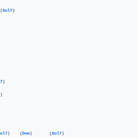
(
Sol7
)

7
)

)

ol7
)    (
Dom
)       (
Sol7
)
