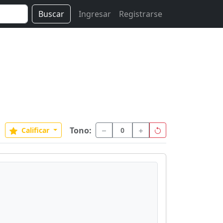
Buscar
Ingresar
Registrarse
Tono:
Calificar
0