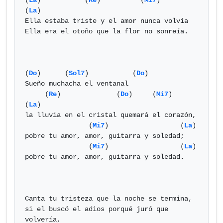
(
La
)           (
Re
)          (
Mi7
)           
(
La
) 

Ella estaba triste y el amor nunca volvía

Ella era el otoño que la flor no sonreía.

(
Do
)      (
Sol7
)           (
Do
)

Sueño muchacha el ventanal

     (
Re
)              (
Do
)     (
Mi7
)         
(
La
) 

la lluvia en el cristal quemará el corazón,

                (
Mi7
)                  (
La
) 

pobre tu amor, amor, guitarra y soledad;

                (
Mi7
)                  (
La
) 

pobre tu amor, amor, guitarra y soledad.

Canta tu tristeza que la noche se termina, 

si el buscó el adios porqué juró que 
volvería, 
