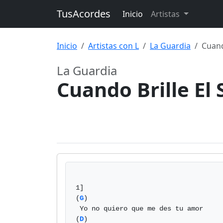
TusAcordes
Inicio
Artistas
Inicio
Artistas con L
La Guardia
Cuand
La Guardia
Cuando Brille El 
1]

(
G
)

 Yo no quiero que me des tu amor

(
D
)
