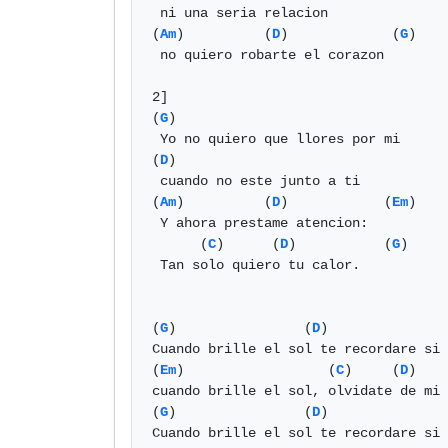
 ni una seria relacion

(
Am
)          (
D
)             (
G
)

 no quiero robarte el corazon

2]

(
G
)

 Yo no quiero que llores por mi

(
D
)

 cuando no este junto a ti

(
Am
)          (
D
)            (
Em
)

 Y ahora prestame atencion:

      (
C
)      (
D
)           (
G
)

 Tan solo quiero tu calor.

(
G
)                (
D
)               
Cuando brille el sol te recordare si 
(
Em
)                  (
C
)     (
D
)    
cuando brille el sol, olvidate de mi

(
G
)                (
D
)               
Cuando brille el sol te recordare si 