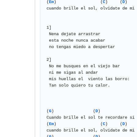
(
Em
)                  (
C
)     (
D
)    
cuando brille el sol, olvidate de mi

1]

 Nena dejate arrastrar

 esta noche nunca acabar

 no tengas miedo a despertar

2]

 No me busques en el viejo bar

 ni me sigas al andar

 mis huellas el  viento las borro:

 Tan solo quiero tu calor.

(
G
)                (
D
)               
Cuando brille el sol te recordare si 
(
Em
)                  (
C
)     (
D
)    
cuando brille el sol, olvidate de mi

(
G
)                (
D
)               