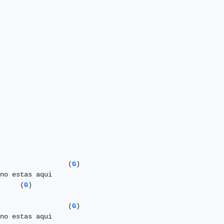
                 (
G
)

no estas aqui

     (
G
)

                 (
G
)

no estas aqui
