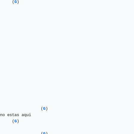
     (
G
)

                 (
G
)

no estas aqui

     (
G
)

                 (
G
)
