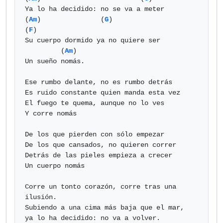
Ya lo ha decidido: no se va a meter

(
Am
)               (
G
)                         
(
F
)

Su cuerpo dormido ya no quiere ser

         (
Am
)

Un sueño nomás.

Ese rumbo delante, no es rumbo detrás

Es ruido constante quien manda esta vez

El fuego te quema, aunque no lo ves

Y corre nomás

De los que pierden con sólo empezar

De los que cansados, no quieren correr

Detrás de las pieles empieza a crecer

Un cuerpo nomás

Corre un tonto corazón, corre tras una 
ilusión.

Subiendo a una cima más baja que el mar,

ya lo ha decidido: no va a volver.
