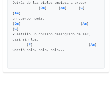
Detrás de las pieles empieza a crecer

             (
Dm
)      (
Am
)      (
G
)       
(
Am
)

un cuerpo nomás.

(
Dm
)                              (
Am
)                  
(
G
)

Y estalló un corazón desangrado de ser, 
casi sin luz.

       (
F
)                            (
Am
)

Corrió solo, solo, solo...
