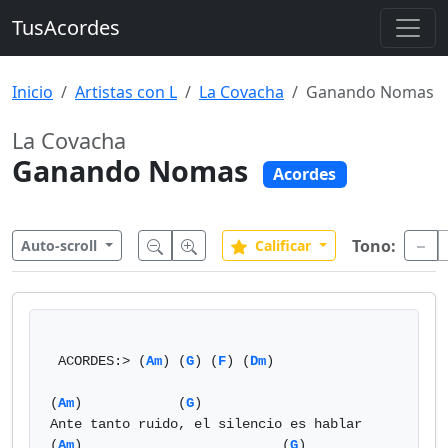
TusAcordes
Inicio
Artistas con L
La Covacha
Ganando Nomas
La Covacha
Ganando Nomas
Acordes
Tono:
Auto-scroll
Calificar
 ACORDES:> (
Am
) (
G
) (
F
) (
Dm
)

(
Am
)            (
G
)

Ante tanto ruido, el silencio es hablar

(
Am
)                         (
G
)
