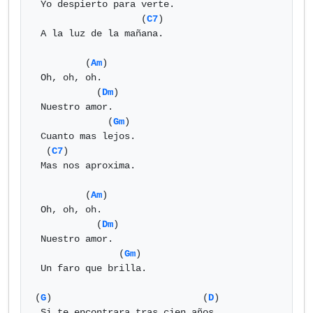
 Yo despierto para verte.

                   (
C7
)

 A la luz de la mañana.

         (
Am
)

 Oh, oh, oh.

           (
Dm
)

 Nuestro amor.

             (
Gm
)

 Cuanto mas lejos.

  (
C7
)

 Mas nos aproxima.

         (
Am
)

 Oh, oh, oh.

           (
Dm
)

 Nuestro amor.

               (
Gm
)

 Un faro que brilla.

(
G
)                           (
D
)

 Si te encontrara tras cien años.
