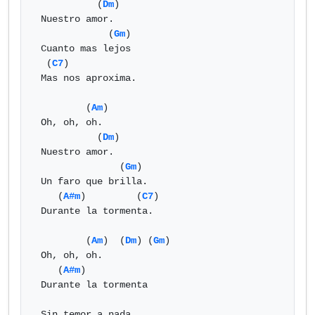
           (
Dm
)

 Nuestro amor.

             (
Gm
)

 Cuanto mas lejos

  (
C7
)

 Mas nos aproxima.

         (
Am
)

 Oh, oh, oh.

           (
Dm
)

 Nuestro amor.

               (
Gm
)

 Un faro que brilla.

    (
A#m
)         (
C7
)

 Durante la tormenta.

         (
Am
)  (
Dm
) (
Gm
)

 Oh, oh, oh.

    (
A#m
)

 Durante la tormenta

 Sin temor a nada.
