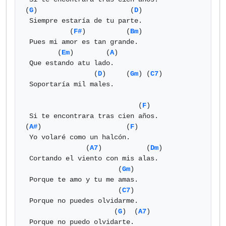
(
G
)                       (
D
)

 Siempre estaría de tu parte.

           (
F#
)          (
Bm
)

 Pues mi amor es tan grande.

        (
Em
)        (
A
) 

 Que estando atu lado.

                 (
D
)     (
Gm
) (
C7
)

 Soportaría mil males.

                            (
F
)

 Si te encontrara tras cien años.

(
A#
)                     (
F
)

 Yo volaré como un halcón.

               (
A7
)           (
Dm
)

 Cortando el viento con mis alas.

                       (
Gm
)

 Porque te amo y tu me amas.

                       (
C7
)

 Porque no puedes olvidarme.

                      (
G
)  (
A7
)

 Porque no puedo olvidarte.
