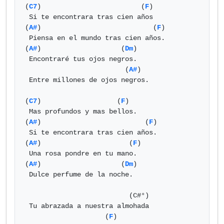
(
C7
)                         (
F
)

 Si te encontrara tras cien años

(
A#
)                            (
F
)

 Piensa en el mundo tras cien años.

(
A#
)                    (
Dm
)

 Encontraré tus ojos negros.

                         (
A#
)

 Entre millones de ojos negros.

(
C7
)                   (
F
)

 Mas profundos y mas bellos.

(
A#
)                          (
F
)

 Si te encontrara tras cien años.

(
A#
)                      (
F
)

 Una rosa pondre en tu mano.

(
A#
)                    (
Dm
)

 Dulce perfume de la noche.

                          (C#°)

 Tu abrazada a nuestra almohada

                    (
F
)
