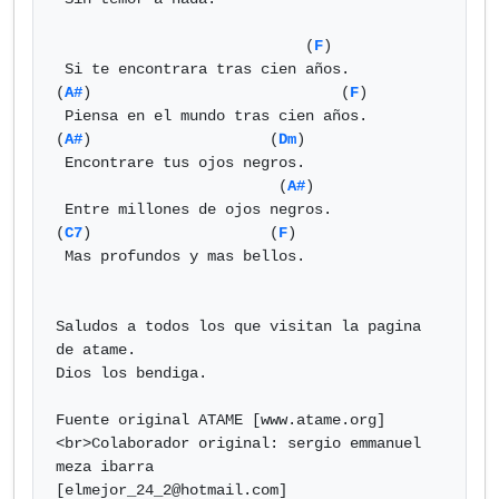
                            (
F
)

 Si te encontrara tras cien años.

(
A#
)                            (
F
)

 Piensa en el mundo tras cien años.

(
A#
)                    (
Dm
)

 Encontrare tus ojos negros.

                         (
A#
)

 Entre millones de ojos negros.

(
C7
)                    (
F
)

 Mas profundos y mas bellos.

Saludos a todos los que visitan la pagina 
de atame.

Dios los bendiga.

Fuente original ATAME [www.atame.org]
<br>Colaborador original: sergio emmanuel 
meza ibarra

[
elmejor_24_2@hotmail.com
]            