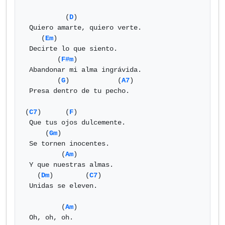
          (
D
)

 Quiero amarte, quiero verte.

    (
Em
)

 Decirte lo que siento.

        (
F#m
)

 Abandonar mi alma ingrávida.

        (
G
)            (
A7
)

 Presa dentro de tu pecho.

(
C7
)      (
F
)

 Que tus ojos dulcemente.

     (
Gm
)

 Se tornen inocentes.

         (
Am
)

 Y que nuestras almas.

   (
Dm
)        (
C7
)

 Unidas se eleven.

         (
Am
)

 Oh, oh, oh.
