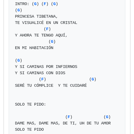
INTRO: (
G
) (
F
) (
G
)

(
G
)

PRINCESA TIBETANA,

TE VISUALICÉ EN UN CRISTAL 

            (
F
)

Y AHORA TE TENGO AQUÍ,

              (
G
)

EN MI HABITACIÓN

(
G
)

Y SI CAMINAS POR INFIERNOS

Y SI CAMINAS CON DIOS 

          (
F
)                  (
G
)

SERÉ TU CÓMPLICE  Y TE CUIDARÉ

SOLO TE PIDO: 

                     (
F
)             (
G
)

DAME MAS, DAME MAS, DE TI, UH DE TU AMOR

SOLO TE PIDO
