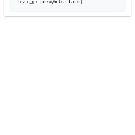
[
irvin_guitarra@hotmail.com
]            