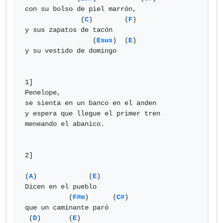
con su bolso de piel marrón,

              (
C
)        (
F
)

y sus zapatos de tacón

                 (
Esus
)  (
E
)

y su vestido de domingo

1]

Penelope,

se sienta en un banco en el anden

y espera que llegue el primer tren

meneando el abanico.

2]

(
A
)             (
E
)

Dicen en el pueblo

           (
F#m
)      (
C#
)

que un caminante paró

 (
D
)       (
E
)
