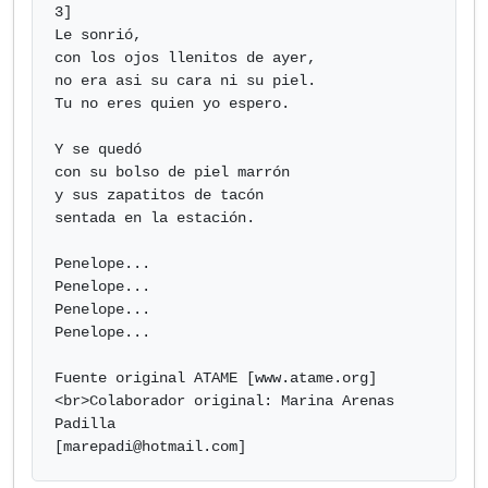
3]

Le sonrió,

con los ojos llenitos de ayer,

no era asi su cara ni su piel.

Tu no eres quien yo espero.

Y se quedó

con su bolso de piel marrón

y sus zapatitos de tacón

sentada en la estación. 

Penelope...

Penelope...

Penelope...

Penelope...

Fuente original ATAME [www.atame.org]
<br>Colaborador original: Marina Arenas 
Padilla

[
marepadi@hotmail.com
]            