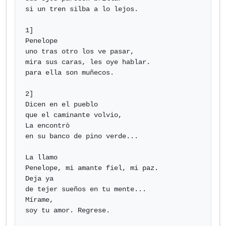
si un tren silba a lo lejos.

1]

Penelope

uno tras otro los ve pasar,

mira sus caras, les oye hablar.

para ella son muñecos.

2] 

Dicen en el pueblo

que el caminante volvio,

La encontrò

en su banco de pino verde...

La llamo

Penelope, mi amante fiel, mi paz.

Deja ya

de tejer sueños en tu mente...

Mírame,

soy tu amor. Regrese.
