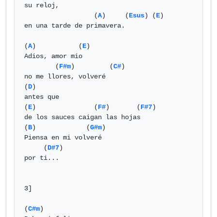
su reloj,

                  (
A
)     (
Esus
) (
E
)

en una tarde de primavera.

(
A
)           (
E
)

Adios, amor mio

        (
F#m
)         (
C#
)

no me llores, volveré

(
D
)

antes que          

(
E
)               (
F#
)       (
F#7
)

de los sauces caigan las hojas

(
B
)             (
G#m
)

Piensa en mi volveré

     (
D#7
)

por ti...

3]

(
C#m
)
