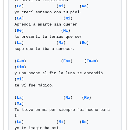
te sentí tu respiración

(
La
)              (
Mi
)      (
Re
)

yo crecí soñando con tu piel.

(
LA
)                 (
Mi
)

Aprendí a amarte sin querer

(
Re
)                (
Mi
) 

lo presentí tu tenias que ser

(
La
)              (
Mi
)      (
Re
)

supe que te iba a conocer.

(
C#m
)               (
Fa#
)     (
Fa#m
)     
(
Sim
)

y una noche al fin la luna se encendió

(
Mi
)

te ví fue mágico.

(
La
)                 (
Mi
)    (
Re
)              
(
Mi
) 

Te llevo en mi por siempre fui hecho para 
ti

(
La
)              (
Mi
)      (
Re
)

yo te imaginaba así
