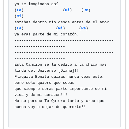
yo te imaginaba así

(
La
)                 (
Mi
)    (
Re
)              
(
Mi
) 

estabas dentro mío desde antes de el amor

(
La
)              (
Mi
)      (
Re
)

ya eras parte de mi corazón.

-------------------------------------------
----------------------

-------------------------------------------
----------------------

Esta Canción se la dedico a la chica mas 
linda del Universo [Diana]!!

Flaquita Bonita quizas nunca veas esto, 
pero solo quiero que sepas

que siempre seras parte importante de mi 
vida y de mi corazon!!!

No se porque Te Quiero tanto y creo que 
nunca voy a dejar de quererte!!
