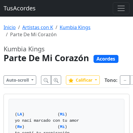
TusAcordes
Inicio
Artistas con K
Kumbia Kings
Parte De Mi Corazón
Kumbia Kings
Parte De Mi Corazón
Acordes
Tono:
Auto-scroll
Calificar
(
LA
)              (
Mi
) 

yo nací marcado con tu amor

(
Re
)              (
Mi
) 
