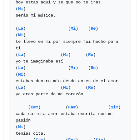
hoy estas aquí y se que no te iras

(
Mi
)

serás mi música.

(
La
)                 (
Mi
)    (
Re
)              
(
Mi
) 

te llevo en mi por siempre fui hecho para 
ti

(
La
)              (
Mi
)      (
Re
)

yo te imaginaba así

(
La
)                 (
Mi
)    (
Re
)              
(
Mi
) 

estabas dentro mío desde antes de el amor

(
La
)              (
Mi
)      (
Re
)

ya eras parte de mi corazón.

     (
C#m
)          (
Fa#
)            (
Sim
)

cada caricia amor estaba escrita con mi 
pasión

(
Mi
)

tenias cita.
