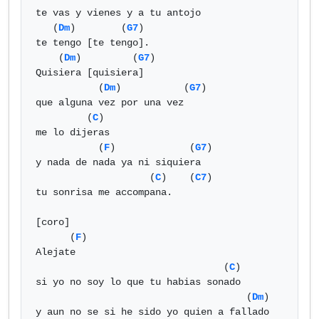
te vas y vienes y a tu antojo

   (
Dm
)        (
G7
)

te tengo [te tengo].

    (
Dm
)         (
G7
)

Quisiera [quisiera]

           (
Dm
)           (
G7
)

que alguna vez por una vez

         (
C
)

me lo dijeras

           (
F
)             (
G7
)

y nada de nada ya ni siquiera

                    (
C
)    (
C7
)

tu sonrisa me accompana.    

[coro]

      (
F
)

Alejate                   

                                 (
C
)

si yo no soy lo que tu habias sonado

                                     (
Dm
)

y aun no se si he sido yo quien a fallado
