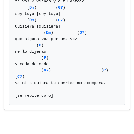
te vas y vienes y a tu antojo

     (
Dm
)        (
G7
)

soy tuyo [soy tuyo]

     (
Dm
)        (
G7
)

Quisiera [quisiera]

            (
Dm
)          (
G7
)

que alguna vez por una vez

         (
C
)

me lo dijeras

           (
F
)

y nada de nada

           (
G7
)                     (
C
)    
(
C7
)

ya ni siquiera tu sonrisa me acompana.

[se repite coro]            