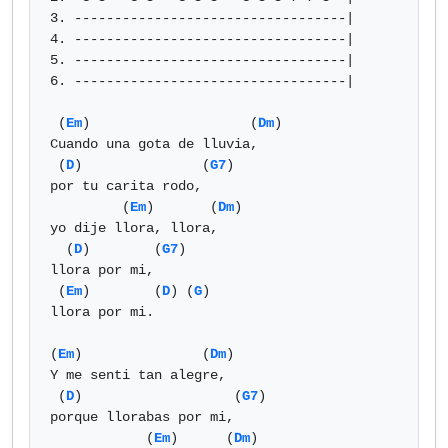
3. ----------------------------------|

4. ----------------------------------|

5. ----------------------------------|

6. ----------------------------------|

 (
Em
)                    (
Dm
)

Cuando una gota de lluvia,

 (
D
)               (
G7
)

por tu carita rodo,

         (
Em
)       (
Dm
)

yo dije llora, llora,

  (
D
)        (
G7
)

llora por mi,

 (
Em
)        (
D
) (
G
)

llora por mi.

(
Em
)               (
Dm
)

Y me senti tan alegre,

 (
D
)                   (
G7
)

porque llorabas por mi,

            (
Em
)      (
Dm
)
