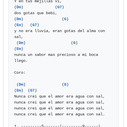
Y en tus mejillas vi,

(
Dm
)              (
G7
)

dos gotas que bebi,

(
Dm
)                 (
G
)                      
(
Em
)   (
G7
)

y no era lluvia, eran gotas del alma con 
sal,

 (
Dm
)                    (
G
)                  
(
Em
)

nunca un sabor mas precioso a mi boca 
llego.

Coro:

 (
Dm
)                (
G
)                
(
Em
)  (
G7
)

Nunca crei que el amor era agua con sal,

nunca crei que el amor era agua con sal,

nunca crei que el amor era agua con sal,

nunca crei que el amor era agua con sal.

1. ---------5-------|---------9------|
