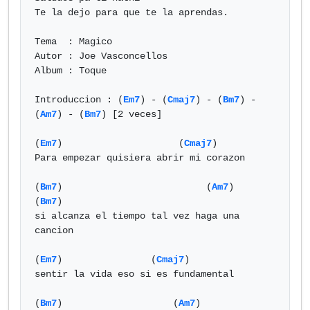
Te la dejo para que te la aprendas.

Tema  : Magico

Autor : Joe Vasconcellos

Album : Toque

Introduccion : (
Em7
) - (
Cmaj7
) - (
Bm7
) - 
(
Am7
) - (
Bm7
) [2 veces]

(
Em7
)                     (
Cmaj7
)

Para empezar quisiera abrir mi corazon

(
Bm7
)                          (
Am7
)         
(
Bm7
)

si alcanza el tiempo tal vez haga una 
cancion

(
Em7
)                (
Cmaj7
)

sentir la vida eso si es fundamental

(
Bm7
)                    (
Am7
)                