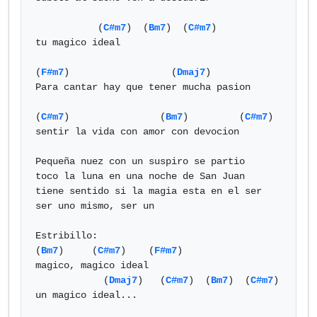
           (
C#m7
)  (
Bm7
)  (
C#m7
)

tu magico ideal

(
F#m7
)                  (
Dmaj7
)

Para cantar hay que tener mucha pasion

(
C#m7
)                (
Bm7
)         (
C#m7
)

sentir la vida con amor con devocion

Pequeña nuez con un suspiro se partio

toco la luna en una noche de San Juan

tiene sentido si la magia esta en el ser

ser uno mismo, ser un

Estribillo:

(
Bm7
)     (
C#m7
)    (
F#m7
)

magico, magico ideal

            (
Dmaj7
)   (
C#m7
)  (
Bm7
)  (
C#m7
)

un magico ideal...
