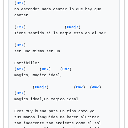
(
Bm7
)

no esconder nada cantar lo que hay que 
cantar

(
Em7
)                 (
Cmaj7
)

Tiene sentido si la magia esta en el ser

(
Bm7
)

ser uno mismo ser un

Estribillo:

(
Am7
)      (
Bm7
)    (
Em7
)

magico, magico ideal,

        (
Cmaj7
)           (
Bm7
)  (
Am7
) 
(
Bm7
)

magico ideal,un magico ideal

Eres muy buena para un tipo como yo

tus manos languidas me hacen alucinar

tan indecente tan ardiente como el sol
