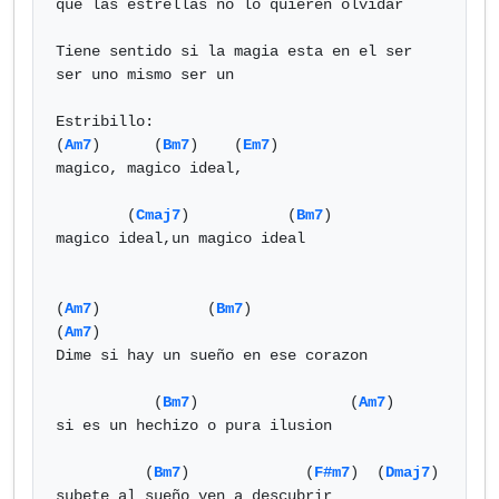
que las estrellas no lo quieren olvidar

Tiene sentido si la magia esta en el ser

ser uno mismo ser un

Estribillo:

(
Am7
)      (
Bm7
)    (
Em7
)

magico, magico ideal,

        (
Cmaj7
)           (
Bm7
)

magico ideal,un magico ideal

(
Am7
)            (
Bm7
)                  
(
Am7
)

Dime si hay un sueño en ese corazon

           (
Bm7
)                 (
Am7
)

si es un hechizo o pura ilusion

          (
Bm7
)             (
F#m7
)  (
Dmaj7
)

subete al sueño ven a descubrir
