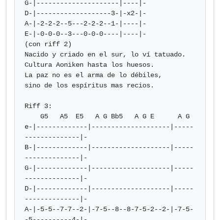
G-|---------------------|----|-

D-|-------------------3-|-x2-|-

A-|-2-2-2--5---2-2-2--1-|----|-

E-|-0-0-0--3---0-0-0----|----|-

(con riff 2)

Nacido y criado en el sur, lo ví tatuado. 

Cultura Aoniken hasta los huesos.

La paz no es el arma de lo débiles,

sino de los espíritus mas recios.

Riff 3:

    G5   A5  E5   A G Bb5   A G E      A G      

e-|-------------|--------------------|-----
--------------|-

B-|-------------|--------------------|-----
--------------|-

G-|-------------|--------------------|-----
--------------|-

D-|-------------|--------------------|-----
--------------|-

A-|-5-5--7-7--2-|-7-5--8--8-7-5-2--2-|-7-5-
-5----------4-|-
