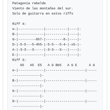
Patagonia rebelde

Viento de las montañas del sur.

Solo de guitarra en estos riffs

Riff 4:

e-|-------------|-----------|----|-

B-|-------------|-----------|----|-

G-|---------6h7-|---------6-|----|-

D-|-5-5---5-4h5-|-5-5---5-4-|-x5-|-

A-|-3-3---3-----|-3-3---3---|----|-

E-|-------------|-----------|----|-

Riff 3:

    G5   A5  E5   A G Bb5   A G E      A G      

e-|-------------|--------------------|-----
--------------|-

B-|-------------|--------------------|-----
--------------|-

G-|-------------|--------------------|-----
--------------|-

D-|-------------|--------------------|-----
--------------|-
