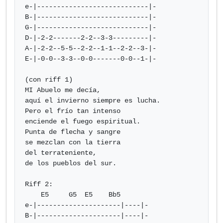
e-|----------------------------|-

B-|----------------------------|-

G-|----------------------------|-

D-|-2-2-------2-2--3-3---------|-

A-|-2-2--5-5--2-2--1-1--2-2--3-|-

E-|-0-0--3-3--0-0-------0-0--1-|-

(con riff 1)                              

MI Abuelo me decía,

aquí el invierno siempre es lucha.

Pero el frío tan intenso 

enciende el fuego espiritual.

Punta de flecha y sangre

se mezclan con la tierra

del terrateniente,

de los pueblos del sur.

Riff 2:

    E5     G5  E5    Bb5

e-|---------------------|----|-

B-|---------------------|----|-
