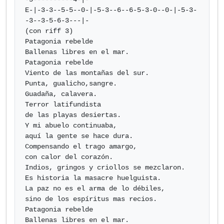
E-|-3-3--5-5--0-|-5-3--6--6-5-3-0--0-|-5-3-
-3--3-5-6-3---|-

(con riff 3)

Patagonia rebelde

Ballenas libres en el mar.

Patagonia rebelde

Viento de las montañas del sur.

Punta, gualicho,sangre.

Guadaña, calavera. 

Terror latifundista

de las playas desiertas.

Y mi abuelo continuaba,

aquí la gente se hace dura.

Compensando el trago amargo,

con calor del corazón.

Indios, gringos y criollos se mezclaron.

Es historia la masacre huelguista.

La paz no es el arma de lo débiles,

sino de los espíritus mas recios.

Patagonia rebelde

Ballenas libres en el mar.
