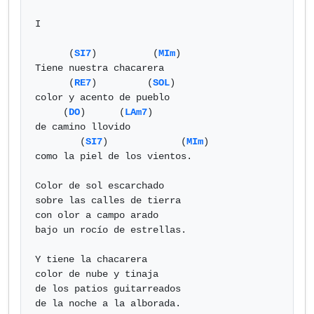
I

      (
SI7
)          (
MIm
)

Tiene nuestra chacarera

      (
RE7
)         (
SOL
)

color y acento de pueblo

     (
DO
)      (
LAm7
)

de camino llovido

        (
SI7
)             (
MIm
)

como la piel de los vientos.

Color de sol escarchado

sobre las calles de tierra

con olor a campo arado

bajo un rocío de estrellas.

Y tiene la chacarera

color de nube y tinaja

de los patios guitarreados

de la noche a la alborada.
