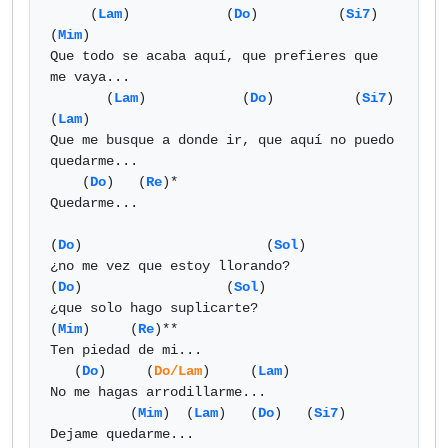
     (
Lam
)            (
Do
)          (
Si7
)           
(
Mim
)

Que todo se acaba aquí, que prefieres que 
me vaya...

       (
Lam
)            (
Do
)          (
Si7
)         
(
Lam
)

Que me busque a donde ir, que aquí no puedo 
quedarme...

    (
Do
)   (
Re
)*

Quedarme...

(
Do
)                       (
Sol
) 

¿no me vez que estoy llorando?

(
Do
)                  (
Sol
) 

¿que solo hago suplicarte?

(
Mim
)     (
Re
)**

Ten piedad de mi...

   (
Do
)     (
Do/Lam
)     (
Lam
)

No me hagas arrodillarme...

          (
Mim
)  (
Lam
)   (
Do
)   (
Si7
)

Dejame quedarme...
