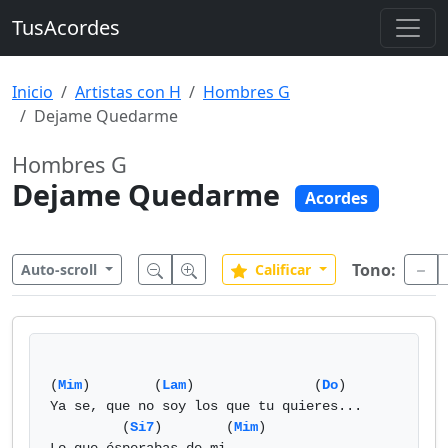
TusAcordes
Inicio
Artistas con H
Hombres G
Dejame Quedarme
Hombres G
Dejame Quedarme
Acordes
Tono:
Auto-scroll
Calificar
(
Mim
)        (
Lam
)               (
Do
)

Ya se, que no soy los que tu quieres...

         (
Si7
)        (
Mim
)
