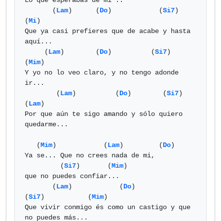
Lo que ésperabas de mi ..

       (
Lam
)      (
Do
)            (
Si7
)            
(
Mi
) 

Que ya casi prefieres que de acabe y hasta 
aquí...

     (
Lam
)        (
Do
)          (
Si7
)         
(
Mim
)

Y yo no lo veo claro, y no tengo adonde 
ir...

        (
Lam
)          (
Do
)        (
Si7
)          
(
Lam
)

Por que aún te sigo amando y sólo quiero 
quedarme...

   (
Mim
)            (
Lam
)         (
Do
)

Ya se... Que no crees nada de mi,

         (
Si7
)       (
Mim
)

que no puedes confiar...

       (
Lam
)            (
Do
)               
(
Si7
)           (
Mim
)

Que vivir conmigo és como un castigo y que 
no puedes más...
