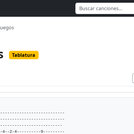
juegos
s
Tablatura
---------------------------

---------------------------

--------------------------

-4--2-4----------9---------
