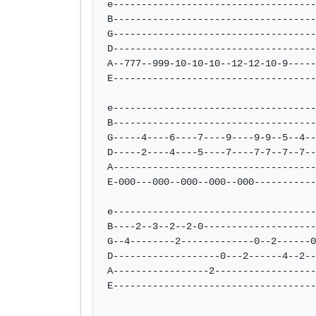
e------------------------------------
B------------------------------------
G------------------------------------
D------------------------------------
A--777--999-10-10-10--12-12-10-9-----
E------------------------------------
e------------------------------------
B------------------------------------
G-----4----6----7----9----9-9--5--4--
D-----2----4----5----7----7-7--7--7--
A------------------------------------
E-000---000--000--000--000-----------
e------------------------------------
B----2--3--2--2-0--------------------
G--4--------2-------------0--2------0
D-------------------0---2------4--2--
A-----------------2------------------
E------------------------------------