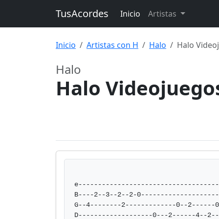
TusAcordes
Inicio
Artistas
Inicio
Artistas con H
Halo
Halo Video
Halo
Halo Videojuego
e------------------------------------
B----2--3--2--2-0--------------------
G--4--------2-------------0--2------0
D-------------------0---2------4--2--