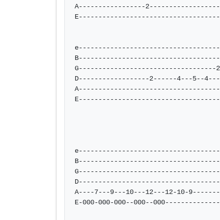
A-----------------2------------------
E------------------------------------
e------------------------------------
B------------------------------------
G-----------------------------------2
D------------------2------4---5--4---
A------------------------------------
E------------------------------------
e------------------------------------
B------------------------------------
G------------------------------------
D------------------------------------
A----7---9---10---12---12-10-9-------
E-000-000-000--000--000--------------