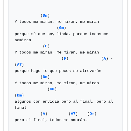
           (
Dm
)

Y todos me miran, me miran, me miran

                  (
Gm
)

porque sé que soy linda, porque todos me 
admiran

            (
C
)

Y todos me miran, me miran, me miran

                    (
F
)              (
A
) - 
(
A7
)

porque hago lo que pocos se atreverán

           (
Dm
)

Y todos me miran, me miran, me miran

              (
Gm
)                             
(
Dm
)

algunos con envidia pero al final, pero al 
final

           (
A
)         (
A7
)    (
Dm
)

pero al final, todos me amarán…
