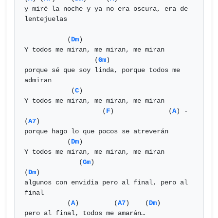
y miré la noche y ya no era oscura, era de 
lentejuelas

           (
Dm
)

Y todos me miran, me miran, me miran

                  (
Gm
)

porque sé que soy linda, porque todos me 
admiran

            (
C
)

Y todos me miran, me miran, me miran

                    (
F
)              (
A
) - 
(
A7
)

porque hago lo que pocos se atreverán

           (
Dm
)

Y todos me miran, me miran, me miran

              (
Gm
)                             
(
Dm
)

algunos con envidia pero al final, pero al 
final

           (
A
)         (
A7
)    (
Dm
)

pero al final, todos me amarán…
