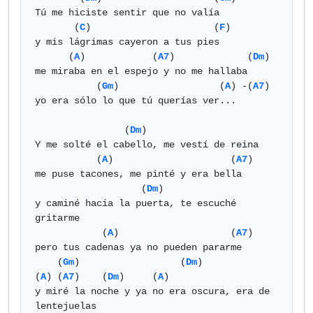
Tú me hiciste sentir que no valía

       (
C
)                      (
F
)

y mis lágrimas cayeron a tus pies

      (
A
)            (
A7
)             (
Dm
)

me miraba en el espejo y no me hallaba

           (
Gm
)                  (
A
) -(
A7
)

yo era sólo lo que tú querías ver...

                (
Dm
)

Y me solté el cabello, me vestí de reina

           (
A
)                     (
A7
)

me puse tacones, me pinté y era bella

                   (
Dm
)

y caminé hacia la puerta, te escuché 
gritarme

            (
A
)                    (
A7
)

pero tus cadenas ya no pueden pararme

    (
Gm
)                  (
Dm
)              
(
A
) (
A7
)    (
Dm
)     (
A
)

y miré la noche y ya no era oscura, era de 
lentejuelas
