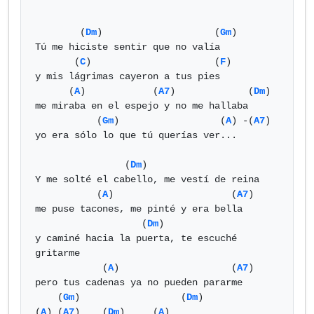
        (
Dm
)                    (
Gm
)

Tú me hiciste sentir que no valía

       (
C
)                      (
F
)

y mis lágrimas cayeron a tus pies

      (
A
)            (
A7
)             (
Dm
)

me miraba en el espejo y no me hallaba

           (
Gm
)                  (
A
) -(
A7
)

yo era sólo lo que tú querías ver...

                (
Dm
)

Y me solté el cabello, me vestí de reina

           (
A
)                     (
A7
)

me puse tacones, me pinté y era bella

                   (
Dm
)

y caminé hacia la puerta, te escuché 
gritarme

            (
A
)                    (
A7
)

pero tus cadenas ya no pueden pararme

    (
Gm
)                  (
Dm
)              
(
A
) (
A7
)    (
Dm
)     (
A
)
