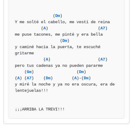
                (
Dm
)

Y me solté el cabello, me vestí de reina

           (
A
)                     (
A7
)

me puse tacones, me pinté y era bella

                   (
Dm
)

y caminé hacia la puerta, te escuché 
gritarme

            (
A
)                    (
A7
)

pero tus cadenas ya no pueden pararme

    (
Gm
)                  (
Dm
)              
(
A
) (
A7
)    (
Dm
)        (
A
)-(
Dm
)

y miré la noche y ya no era oscura, era de 
lentejuelas!!!

¡¡¡ARRIBA LA TREVI!!!            