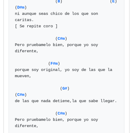
                 (
B
)                    (
E
)    
(
D#m
)

ni aunque seas chico de los que son 
caritas.

[ Se repite coro ]

                 (
C#m
)

Pero pruebamelo bien, porque yo soy 
diferente,

              (
F#m
)

porque soy original, yo soy de las que la 
mueven,

                   (
G#
)                     
(
C#m
)

de las que nada detiene,la que sabe llegar.

                 (
C#m
)

Pero pruebamelo bien, porque yo soy 
diferente,
