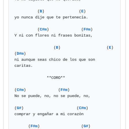
          (
B
)               (
E
)

yo nunca dije que te pertenecía.

          (
C#m
)              (
F#m
)

Y ni con flores ni frases bonitas,

                 (
B
)                    (
E
)     
(
D#m
)

ni aunque seas chico de los que son 
caritas.

              **CORO**

(
C#m
)              (
F#m
)

No se puede, no, no se puede, no,

(
G#
)                       (
C#m
)

comprar y engañar a mi corazón

      (
F#m
)                  (
G#
)
