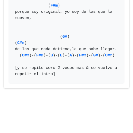
              (
F#m
)

porque soy original, yo soy de las que la 
mueven,

                   (
G#
)                  
(
C#m
)

de las que nada detiene,la que sabe llegar.

  (
C#m
)-(
F#m
)-(
B
)-(
E
)-(
A
)-(
F#m
)-(
G#
)-(
C#m
)

[y se repite coro 2 veces mas & se vuelve a 
repetir el intro]            