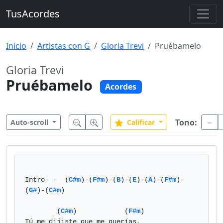
TusAcordes
Inicio
Artistas con G
Gloria Trevi
Pruébamelo
Gloria Trevi
Pruébamelo
Acordes
Tono:
Auto-scroll
Calificar
Intro- -  (
C#m
)-(
F#m
)-(
B
)-(
E
)-(
A
)-(
F#m
)-
(
G#
)-(
C#m
)

        (
C#m
)            (
F#m
)

Tú me dijiste que me querías,
