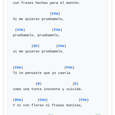
con frases hechas para el montón.

                  (
C#m
)

Si me quieres pruebamelo,

 (
C#m
)             (
F#m
)

pruebamelo, pruebamelo,

         (
G#
)        (
C#m
)

si me quieres pruebamelo.

(
C#m
)                    (
F#m
)

Tú te pensaste que yo caería

           (
B
)               (
E
)

como una tonta inocente y suicida.

(
D#m
)       (
C#m
)               (
F#m
)

Y ni con flores ni frases bonitas,
