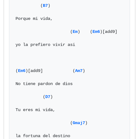
          (
B7
)

Porque mi vida,

                      (
Em
)    (
Em6
)[add9]

yo la prefiero vivir asi

(
Em6
)[add9]            (
Am7
)

No tiene pardon de dios

           (
D7
)

Tu eres mi vida,

                      (
Gmaj7
)

la fortuna del destino
