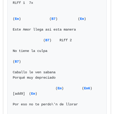
Riff 1  7x

(
Em
)              (
B7
)          (
Em
)

Este Amor llega asi esta manera

               (
B7
)    Riff 2

No tiene la culpa

(
B7
)

Caballo le ven sabana

Porqué muy depreciado

                     (
Em
)         (
Em6
)
[add9]  (
Em
)

Por eso no te perdo\'n de llorar
