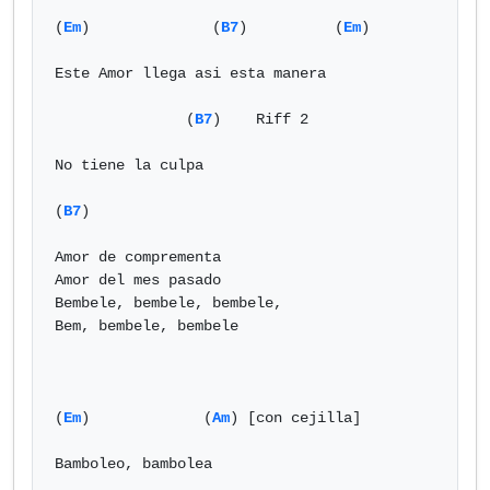
(
Em
)              (
B7
)          (
Em
)

Este Amor llega asi esta manera

               (
B7
)    Riff 2

No tiene la culpa

(
B7
)

Amor de comprementa

Amor del mes pasado

Bembele, bembele, bembele,

Bem, bembele, bembele

(
Em
)             (
Am
) [con cejilla]

Bamboleo, bambolea
