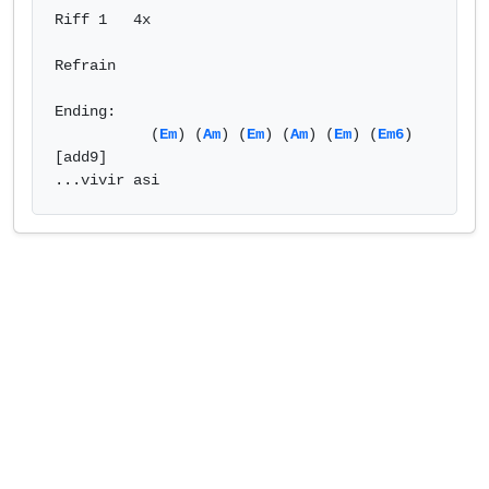
Riff 1   4x

Refrain

Ending:

           (
Em
) (
Am
) (
Em
) (
Am
) (
Em
) (
Em6
)
[add9]

...vivir asi            