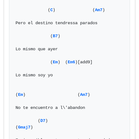
             (
C
)               (
Am7
)

Pero el destino tendressa parados

              (
B7
)

Lo mismo que ayer

              (
Em
)  (
Em6
)[add9]

Lo mismo soy yo

(
Em
)                     (
Am7
)

No te encuentro a l\'abandon

         (
D7
)                           
(
Gmaj7
)
