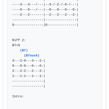
----3---3---/---|--3-/-2-/-0-/---|

----0---0---/---|--0---0---0---0-|

----2---2-------|--2---2---2---2-|

----------------|----------------|

0---------------|0---------------|

Riff 2:

B7+5

    (
B7
)

      (
B7sus4
)

3---2-0---3---2-|

0---0-0---0---0-|

2---2-2---2---2-|

1---1-1---1---1-|

----------------|

----------------|

Intro:
