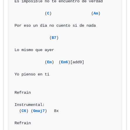
Es imposible no te encuentro de verdad

             (
C
)                 (
Am
)

Por eso un dia no cuento si de nada

               (
B7
)

Lo mismo que ayer

             (
Em
)  (
Em6
)[add9]

Yo pienso en ti

Refrain

Instrumental:

  (
C6
) (
Gmaj7
)   8x

Refrain
