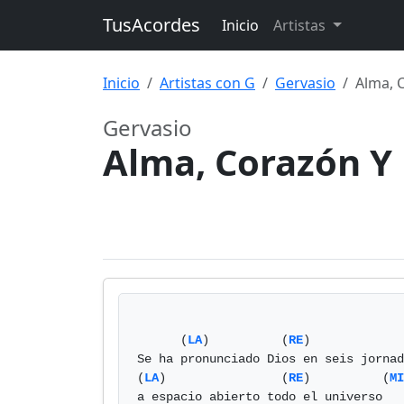
TusAcordes
Inicio
Artistas
Inicio
Artistas con G
Gervasio
Alma, 
Gervasio
Alma, Corazón Y
      (
LA
)          (
RE
)             
Se ha pronunciado Dios en seis jornad
(
LA
)                (
RE
)          (
MI
a espacio abierto todo el universo
