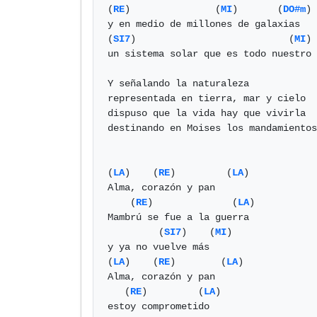
(
RE
)               (
MI
)       (
DO#m
) 
y en medio de millones de galaxias

(
SI7
)                           (
MI
)

un sistema solar que es todo nuestro

Y señalando la naturaleza

representada en tierra, mar y cielo

dispuso que la vida hay que vivirla

destinando en Moises los mandamientos

(
LA
)    (
RE
)         (
LA
)

Alma, corazón y pan

    (
RE
)              (
LA
)

Mambrú se fue a la guerra

         (
SI7
)    (
MI
)

y ya no vuelve más

(
LA
)    (
RE
)        (
LA
)

Alma, corazón y pan

   (
RE
)         (
LA
)

estoy comprometido
