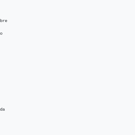
bre

o

da
