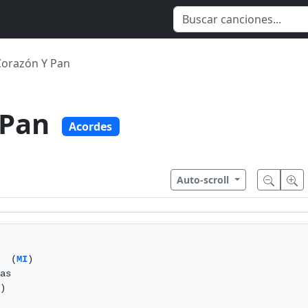
Corazón Y Pan
 Pan
Acordes
Auto-scroll
  (
MI
)

as

) 
