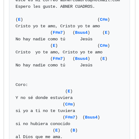
este es mi correo 
abnercuadros@hotmail.com
Espero les guste. ABNER CUADROS.

(
E
)                              (
C#m
)

Cristo yo te amo, Cristo yo te amo

              (
F#m7
)   (
Bsus4
)     (
E
)

No hay nadie como tú      Jesús

              (
E
)                (
C#m
)

Cristo  yo te amo, Cristo yo te amo

              (
F#m7
)   (
Bsus4
)    (
E
)

No hay nadie como tú      Jesús

Coro:

                    (
E
)

Y no sé donde estuviera

                   (
C#m
)

si yo a ti no te tuviera

                   (
F#m7
)  (
Bsus4
)

si no hubiera conocido

               (
E
)    (
B
)

al Dios que me ama.
