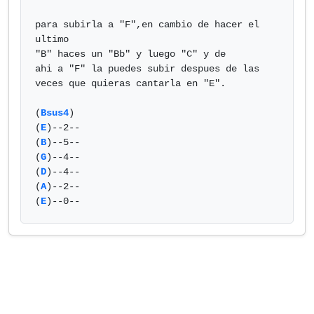
para subirla a "F",en cambio de hacer el 
ultimo

"B" haces un "Bb" y luego "C" y de

ahi a "F" la puedes subir despues de las

veces que quieras cantarla en "E".

(
Bsus4
)

(
E
)--2--

(
B
)--5--

(
G
)--4--

(
D
)--4--

(
A
)--2--

(
E
)--0--            