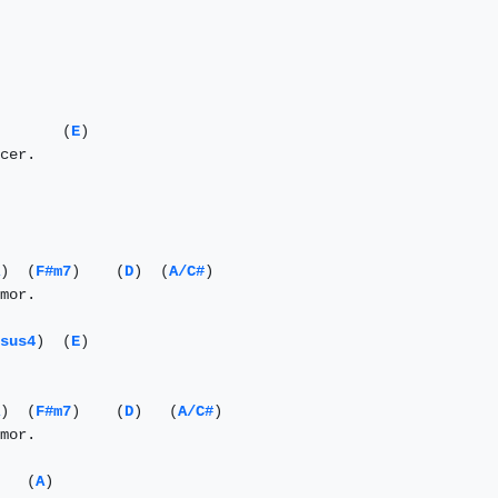
       (
E
)

cer.

)  (
F#m7
)    (
D
)  (
A/C#
)

mor.

sus4
)  (
E
)

)  (
F#m7
)    (
D
)   (
A/C#
)

mor.

   (
A
)
