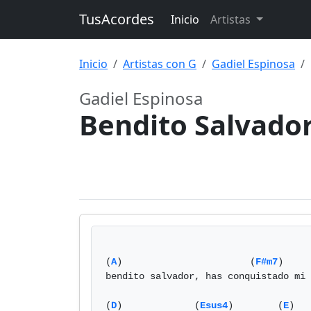
TusAcordes
Inicio
Artistas
Inicio
Artistas con G
Gadiel Espinosa
Gadiel Espinosa
Bendito Salvado
(
A
)                       (
F#m7
) 

bendito salvador, has conquistado mi 
(
D
)             (
Esus4
)        (
E
)
