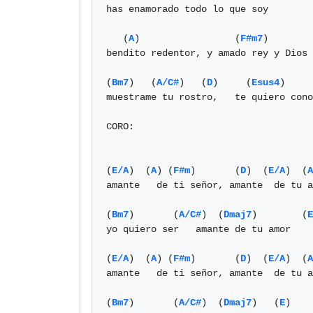
has enamorado todo lo que soy

   (
A
)                 (
F#m7
)

bendito redentor, y amado rey y Dios

(
Bm7
)   (
A/C#
)   (
D
)     (
Esus4
)     
muestrame tu rostro,   te quiero cono
CORO:

(
E/A
)  (
A
) (
F#m
)       (
D
)  (
E/A
)  (
A
amante   de ti señor, amante  de tu a
(
Bm7
)       (
A/C#
)  (
Dmaj7
)        (
E
yo quiero ser   amante de tu amor

(
E/A
)  (
A
) (
F#m
)       (
D
)  (
E/A
)  (
A
amante   de ti señor, amante  de tu a
(
Bm7
)       (
A/C#
)  (
Dmaj7
)   (
E
)    