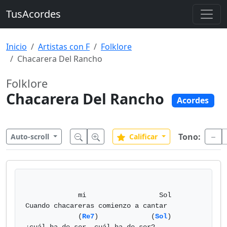
TusAcordes
Inicio
Artistas con F
Folklore
Chacarera Del Rancho
Folklore
Chacarera Del Rancho
Acordes
Tono:
Auto-scroll
Calificar
             mi                  Sol 

Cuando chacareras comienzo a cantar

             (
Re7
)             (
Sol
) 
