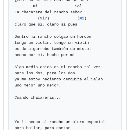
¿cuál ha de ser, cuál ha de ser? 

        mi                Sol 

La chacarera del rancho señor

          (
Si7
)            (
Mi
) 

claro que sí, claro si pues

Dentro mi rancho colgao un horcón 

tengo un violín, tengo un violín 

es de algarrobo también de mistol

hecho por mi, hecho por mi.

Algo medio chico es mi rancho tal vez 

para los dos, para los dos 

ya me estoy haciendo cerquita el Salao

uno mejor uno mejor.

Cuando chacareras...

Yo li hecho al rancho un alero especial 

para bailar, para cantar 
