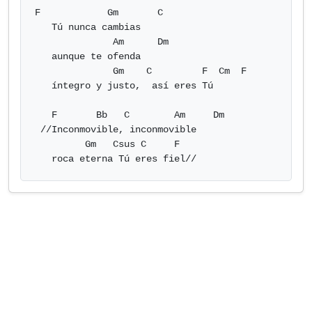
F            Gm       C

   Tú nunca cambias

              Am      Dm

   aunque te ofenda

              Gm    C         F  Cm  F

   íntegro y justo,  así eres Tú

   F       Bb   C        Am     Dm

 //Inconmovible, inconmovible

         Gm   Csus C     F

   roca eterna Tú eres fiel//            