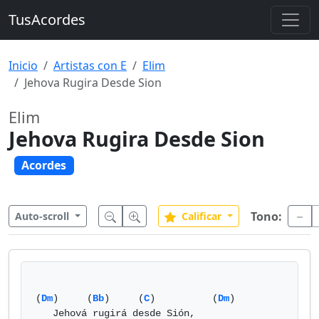
TusAcordes
Inicio
Artistas con E
Elim
Jehova Rugira Desde Sion
Elim
Jehova Rugira Desde Sion
Acordes
Tono:
Auto-scroll
Calificar
(
Dm
)     (
Bb
)     (
C
)          (
Dm
) 

   Jehová rugirá desde Sión,
