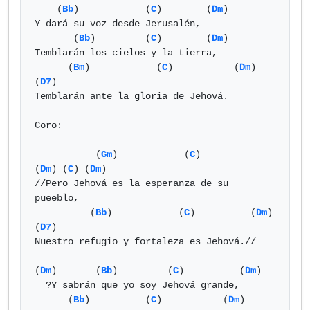
    (
Bb
)            (
C
)        (
Dm
)         

Y dará su voz desde Jerusalén,

       (
Bb
)         (
C
)        (
Dm
)

Temblarán los cielos y la tierra,

      (
Bm
)            (
C
)           (
Dm
)  
(
D7
)

Temblarán ante la gloria de Jehová.

Coro:

           (
Gm
)            (
C
)          
(
Dm
) (
C
) (
Dm
)

//Pero Jehová es la esperanza de su 
pueeblo,

          (
Bb
)            (
C
)          (
Dm
)  
(
D7
) 

Nuestro refugio y fortaleza es Jehová.//

(
Dm
)       (
Bb
)         (
C
)          (
Dm
)

  ?Y sabrán que yo soy Jehová grande,

      (
Bb
)          (
C
)           (
Dm
) 
