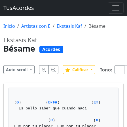
TusAcordes
Inicio
Artistas con E
Ekstasis Kaf
Bésame
Ekstasis Kaf
Bésame
Acordes
Tono:
Auto-scroll
Calificar
(
G
)           (
D/F#
)              (
Em
)

  Es bello saber que cuando nací

               (
C
)                 (
G
)

Fue por tu placer, Fue por tu placer
